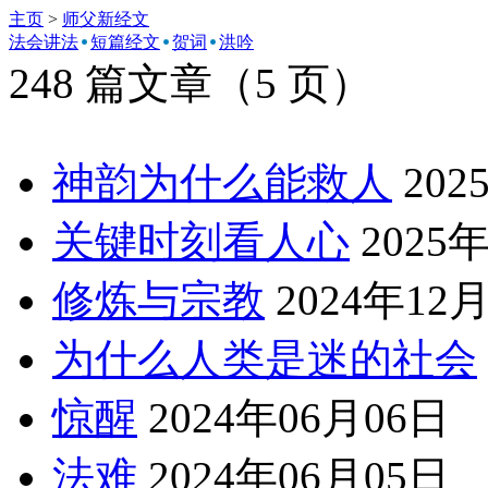
主页
>
师父新经文
法会讲法
短篇经文
贺词
洪吟
248
篇文章（
5
页）
神韵为什么能救人
202
关键时刻看人心
2025
修炼与宗教
2024年12
为什么人类是迷的社会
惊醒
2024年06月06日
法难
2024年06月05日