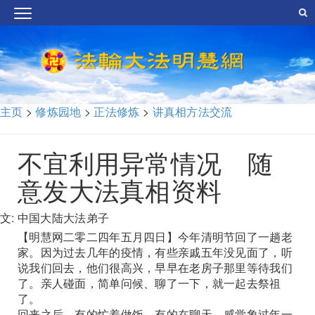
主页
>
修炼园地
>
正法修炼
>
讲真相方法交流
不宜利用异常情况 随
意发大法真相资料
文: 中国大陆大法弟子
【明慧网二零二四年五月四日】今年清明节回了一趟老
家。因为过去几年的疫情，有些亲戚五年没见面了，听
说我们回去，他们很高兴，早早在老房子那里等待我们
了。亲人碰面，简单问候、聊了一下，就一起去祭祖
了。
回来之后，有的忙着做饭、有的在聊天，感觉象过年一