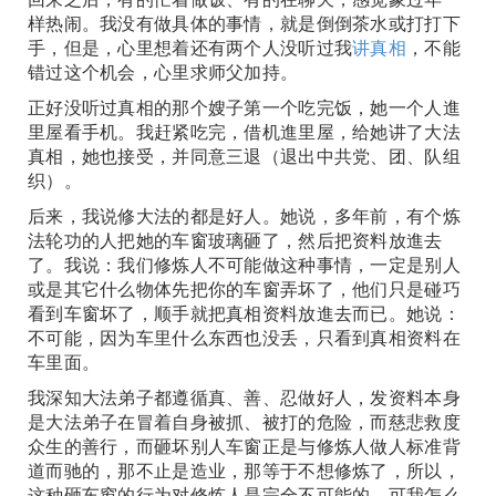
样热闹。我没有做具体的事情，就是倒倒茶水或打打下
手，但是，心里想着还有两个人没听过我
讲真相
，不能
错过这个机会，心里求师父加持。
正好没听过真相的那个嫂子第一个吃完饭，她一个人進
里屋看手机。我赶紧吃完，借机進里屋，给她讲了大法
真相，她也接受，并同意三退（退出中共党、团、队组
织）。
后来，我说修大法的都是好人。她说，多年前，有个炼
法轮功的人把她的车窗玻璃砸了，然后把资料放進去
了。我说：我们修炼人不可能做这种事情，一定是别人
或是其它什么物体先把你的车窗弄坏了，他们只是碰巧
看到车窗坏了，顺手就把真相资料放進去而已。她说：
不可能，因为车里什么东西也没丢，只看到真相资料在
车里面。
我深知大法弟子都遵循真、善、忍做好人，发资料本身
是大法弟子在冒着自身被抓、被打的危险，而慈悲救度
众生的善行，而砸坏别人车窗正是与修炼人做人标准背
道而驰的，那不止是造业，那等于不想修炼了，所以，
这种砸车窗的行为对修炼人是完全不可能的。可我怎么