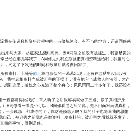
流我在传递真相资料过程中的一点修炼体会。有不当的地方，还请同修慈
走出来与大家一起证实法感到高兴。因A同修之前没有被抓过，我更是觉的
同修已经在那儿等我了，A同修见到我立刻就把真相资料递给我，我当时心
会儿，约定了下次送的时间和数量后就各自回家了。
教所被毒打、上绳等
酷刑
象电影似的一幕幕出现，还有在监狱里没日没夜
原来，我把真相资料当成被迫害的证据了，没有把它当成救人的法器，才产
。想到这里，羞愧之心充满了整个身心：风风雨雨二十多年了，我还没有
真相一直都讲得比我好，常人听了之后很容易就做了三退、接了真相护身
，让B同修看一看是否可以。B同修看过之后又说，先不用面对面讲真相，
这，一会说那，都成你的了，你这是修炼人吗？我的肚子也随着我的思想
想我自己，被迫害之前我也是做资料、发资料的，被迫害之后我就不发了，
真相的事情，做到是修。