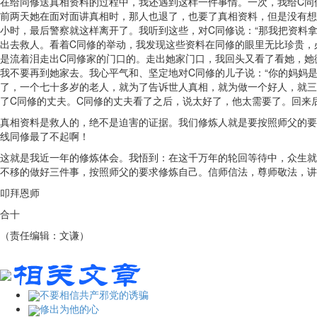
在给同修送真相资料的过程中，我还遇到这样一件事情。一次，我给C同
前两天她在面对面讲真相时，那人也退了，也要了真相资料，但是没有想
小时，最后警察就这样离开了。我听到这些，对C同修说：“那我把资料
出去救人。看着C同修的举动，我发现这些资料在同修的眼里无比珍贵，
是流着泪走出C同修家的门口的。走出她家门口，我回头又看了看她，她
我不要再到她家去。我心平气和、坚定地对C同修的儿子说：“你的妈妈
了，一个七十多岁的老人，就为了告诉世人真相，就为做一个好人，就三
了C同修的丈夫。C同修的丈夫看了之后，说太好了，他太需要了。回来
真相资料是救人的，绝不是迫害的证据。我们修炼人就是要按照师父的要
线同修最了不起啊！
这就是我近一年的修炼体会。我悟到：在这千万年的轮回等待中，众生就
不移的做好三件事，按照师父的要求修炼自己。信师信法，尊师敬法，讲
叩拜恩师
合十
（责任编辑：文谦）
不要相信共产邪党的诱骗
修出为他的心