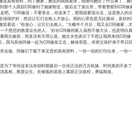
修送真相资料，到了她家，她见到我很紧张，我便问她出了什么事了，她
到那个人跟踪C同修到了她家附近，随后去了派出所，带着警察到C同修
拿走吧。”C同修说：不要拿走，你送来了，那我就要送出去，这是救人的
必须保护好，然后让它们去救人才放心。我的心里也是无比激动，多好的
微笑着说：“你放心，让它们去救人。”大概半个月后，我又去C同修家，
是一个慈悲的救度众生的人。”好在C同修的家人虽然不修大法，也是明白
番两次被抓，简直没有天理公道。她丈夫也表示了不想让我再来找C同修
后，我与其他同修一起为C同修发正念，解体邪恶，求师父保护弟子早日
求去做。同修们下载下来宝贵的真相资料，一份一份的打印出来，一份一
是为了等待这末法末劫时期最后一次传正法的万古机缘。时间真的不多了
清真相，救度众生。在修炼的道路上紧跟正法進程，勇猛精進。