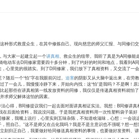
这种形式救度众生，在其中修炼自己。现向慈悲的师父汇报、与同修们交
，与大家一起建立起一个
讲真相
、救众生的纽带。我听了真是为A同修能
骑电动车去D同修家需要四十多分钟，到了约好的时间和地点，我看到A
正念，心里觉的很踏实。到了D同修家，我们放下了真相资料，又交流了一
呢？随后一个“怕”字在我眼前闪过。
迫害
的阴影又从大脑中返出来，在劳
过了一会儿，我慢慢冷静下来，开始向内找：这“怕”是我吗？不是啊！
比起那些在讲真相第一线发放资料的同修，我仅仅是传递真相资料就怕了
并求师父解体这怕的因素。
学法心得，B同修提议我们一起去面对面讲真相证实法。我想：B同修讲
我在后面给资料，我说没问题。于是我把真相资料用一次性塑料袋子装好
B同修家，我嘴上说行，心里实则五味杂陈，不知道啥滋味，心想：一会说
子，照自己。”这不是师父在点化我吗？我是不是主意识也不强呢？想一
立刻归正自己，我要做好给同修送真相资料的事情，也要做好发资料、讲