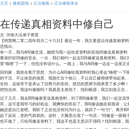
主页
>
修炼园地
>
正法修炼
>
正法修炼体会
在传递真相资料中修自己
文: 河南大法弟子青莲
【明慧网二零二四年四月二十六日】最近一年，我主要是以传递真相资料
悲指出。
有一天，我与A同修交流，她想与我一起给发资料的其他同修送真相资料
要保护好同修的安全。一次，我们相约一起去D同修家送真相资料。我们
里“咯噔”了一下，但也没有说什么。一路上，我与A同修一边走一边发
回到家，我坐在客厅里想：为什么A同修给我资料时我心里会“咯噔”一下
的干活、不让休息的场景。我急忙合十收心，不让自己被情绪带动起来。
生怕，这就等于是承认了旧势力的安排。慈悲的恩师为我承受了多少啊！
把怕去掉。我这叫修炼吗？我真是太差劲了。找到根源，我立刻发正念，
过了几天，我去B同修家里送真相资料，到了B同修家里，我们一起交流
符，这可是我学习的好机会。我爽快的答应了。B同修说她在前面讲，让
她还是自己发吧。我听了之后也没有问为什么，就回了一句“行”。离开
起了反应，变的气鼓鼓的。这时，大脑里出现了一句话：“同修是一面镜
也不做了，只给同修送资料了。我这不也是主意识不强吗？找到根源，我