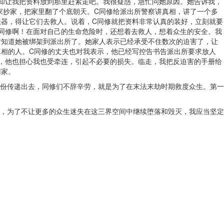
却让我把资料放到那里赶紧走吧。我很疑惑，急忙问她原因。她告诉我，
家抄家，把家里翻了个底朝天。C同修给派出所警察讲真相，讲了一个多
法器，得让它们去救人。说着，C同修就把资料非常认真的装好，立刻就要
同修啊！在面对自己的生命危险时，还想着去救人，想着众生的安全。我
才知道她被绑架到派出所了。她家人表示已经承受不住数次的迫害了，让
真相的人。C同修的丈夫也对我表示，他已经写控告书告派出所要求放人
，他也担心我也受牵连，引起不必要的损失。临走，我把反迫害的手册给
回家。
份传递出去，同修们不辞辛劳，就是为了在末法末劫时期救度众生。第一
，为了不让更多的众生迷失在这三界空间中继续堕落和毁灭，我应当坚定