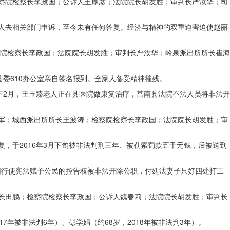
检察院检察长李政国；公诉人王厚彦；法院院长胡发胜；审判长严汝华；司
家人去相关部门申诉，至今未有任何答复。经济与精神的双重迫害迫使赵丽
察院检察长李政国；法院院长胡发胜；审判长严汝华；岭泉派出所所长崔海
县委610办公室亲自签名报到。全家人备受精神摧残。
6年2月，王玉臻老人正在县医院做康复治疗，莒南县法院不法人员将非法开
朝军；城西派出所所长王波涛；检察院检察长李政国；法院院长胡发胜；审
复，于2016年3月下旬被非法判刑三年、被勒索罚款五千元钱，后被送到
只因行使宪法赋予公民的控告权被非法开除公职，付廷法妻子只好四处打工
所长田鹏；检察院检察长李政国；公诉人魏春莉；法院院长胡发胜；审判长
7年被非法判6年）、彭学娟（约68岁，2018年被非法判3年）。