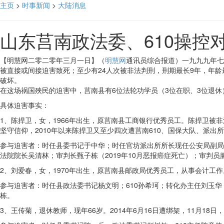
主页
>
时事新闻
>
大陆消息
山东莒南政法委、610操控
【明慧网二零二零年三月一日】（
明慧网
通讯员综合报道）一九九九年七
被直接或间接迫害致死；至少有24人次被非法判刑，刑期最长9年，年龄
破坏。
在这场祸国殃民的迫害中，莒南县有6位法轮功学员（3位在职、3位退
具体迫害事实：
1、陈捍卫，女，1966年出生，原莒南县工商银行优秀员工。陈捍卫
坚守信仰，2010年以来陈捍卫又至少四次遭莒南610、国保大队、派
参与迫害者：时任县委书记于中华；时任官坊派出所所长现任公安局副局
法院院长吴清林；审判长甄子栋（2019年10月恶报癌症死亡）；审判
2、刘爱春，女，1970年出生，原莒南县邮政局优秀员工，从事会计
参与迫害者：时任县政法委书记杨文明；610孙希珂；转化办主任刘玉
栋。
3、王传菊，退休教师，现年66岁。2014年6月16日遭绑架，11月