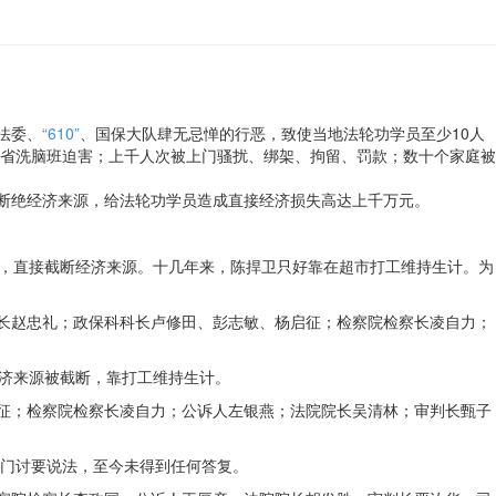
法委、
“610”
、国保大队肆无忌惮的行恶，致使当地法轮功学员至少10人
、省洗脑班迫害；上千人次被上门骚扰、绑架、拘留、罚款；数十个家庭被
被断绝经济来源，给法轮功学员造成直接经济损失高达上千万元。
岗，直接截断经济来源。十几年来，陈捍卫只好靠在超市打工维持生计。为
局长赵忠礼；政保科科长卢修田、彭志敏、杨启征；检察院检察长凌自力；
经济来源被截断，靠打工维持生计。
启征；检察院检察长凌自力；公诉人左银燕；法院院长吴清林；审判长甄子
关部门讨要说法，至今未得到任何答复。