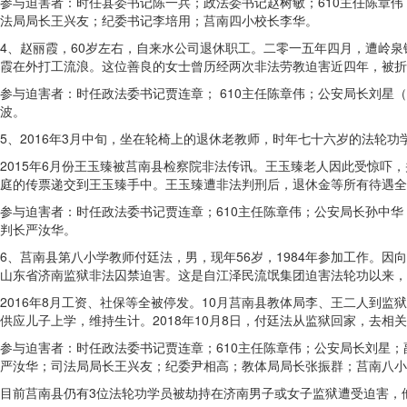
参与迫害者：时任县委书记陈一兵；政法委书记赵树敏；610主任陈章
法局局长王兴友；纪委书记李培用；莒南四小校长李华。
4、赵丽霞，60岁左右，自来水公司退休职工。二零一五年四月，遭岭
霞在外打工流浪。这位善良的女士曾历经两次非法劳教迫害近四年，被折
参与迫害者：时任政法委书记贾连章； 610主任陈章伟；公安局长刘
波。
5、2016年3月中旬，坐在轮椅上的退休老教师，时年七十六岁的法轮
2015年6月份王玉臻被莒南县检察院非法传讯。王玉臻老人因此受惊吓，
庭的传票递交到王玉臻手中。王玉臻遭非法判刑后，退休金等所有待遇全
参与迫害者：时任政法委书记贾连章；610主任陈章伟；公安局长孙中
判长严汝华。
6、莒南县第八小学教师付廷法，男，现年56岁，1984年参加工作。因
山东省济南监狱非法囚禁迫害。这是自江泽民流氓集团迫害法轮功以来，
2016年8月工资、社保等全被停发。10月莒南县教体局李、王二人到
供应儿子上学，维持生计。2018年10月8日，付廷法从监狱回家，去相
参与迫害者：时任政法委书记贾连章；610主任陈章伟；公安局长刘星
严汝华；司法局局长王兴友；纪委尹相高；教体局局长张振群；莒南八小
目前莒南县仍有3位法轮功学员被劫持在济南男子或女子监狱遭受迫害，他们是