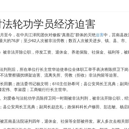
对法轮功学员经济迫害
月至今，在中共江泽民团伙对修炼“真善忍”群体的灭绝
迫害
中，莒南县政
最大的76岁；至少62人次被非法劳教；数百人次被关进乡、镇、县、市
休）被非法开除公职，停发工资、退休金、养老保险、社保金、福利等，
被非法判刑后，所在单位行长主世华迫使单位全体职工举手表决将陈捍卫下
出所不法警察骚扰绑架迫害、流离失所、劳教（拒收）非法拘留等迫害。
长田鹏；政法委书记杨文明；610主任孙希珂；县公安局长王兆典；副
员滕宏伟、李淑霞；工商银行行长主世华。
工作。刘爱春与法轮功学员陈捍卫同一时期被非法判刑，被非法开除公职，
华；县公安局长王兆典；副局长赵忠礼；政保科科长卢修田、彭志敏、杨
18日，被莒南县法院诬判四年，退休金、社保等全部被停发。家人多次去相