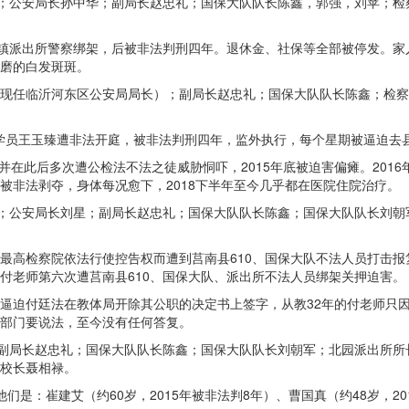
伟；公安局长孙中华；副局长赵忠礼；国保大队队长陈鑫，郭强，刘苹；
泉镇派出所警察绑架，后被非法判刑四年。退休金、社保等全部被停发。
磨的白发斑斑。
星（现任临沂河东区公安局局长）；副局长赵忠礼；国保大队队长陈鑫；检
功学员王玉臻遭非法开庭，被非法判刑四年，监外执行，每个星期被逼迫去
并在此后多次遭公检法不法之徒威胁恫吓，2015年底被迫害偏瘫。201
被非法剥夺，身体每况愈下，2018下半年至今几乎都在医院住院治疗。
华；公安局长刘星；副局长赵忠礼；国保大队队长陈鑫；国保大队队长刘
向最高检察院依法行使控告权而遭到莒南县610、国保大队不法人员打击报
付老师第六次遭莒南县610、国保大队、派出所不法人员绑架关押迫害。
监狱逼迫付廷法在教体局开除其公职的决定书上签字，从教32年的付老师
关部门要说法，至今没有任何答复。
；副局长赵忠礼；国保大队队长陈鑫；国保大队队长刘朝军；北园派出所
校长聂相禄。
：崔建艾（约60岁，2015年被非法判8年）、曹国真（约48岁，201