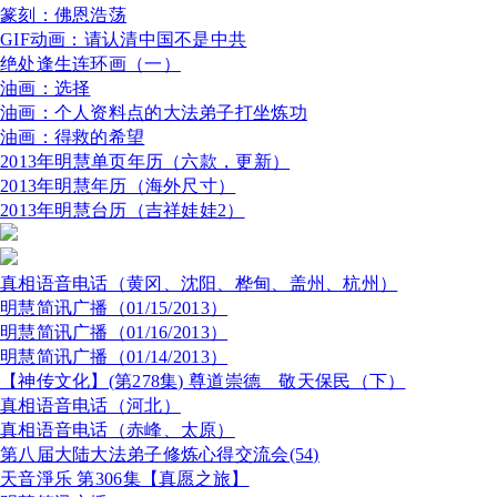
篆刻：佛恩浩荡
GIF动画：请认清中国不是中共
绝处逢生连环画（一）
油画：选择
油画：个人资料点的大法弟子打坐炼功
油画：得救的希望
2013年明慧单页年历（六款，更新）
2013年明慧年历（海外尺寸）
2013年明慧台历（吉祥娃娃2）
真相语音电话（黄冈、沈阳、桦甸、盖州、杭州）
明慧简讯广播（01/15/2013）
明慧简讯广播（01/16/2013）
明慧简讯广播（01/14/2013）
【神传文化】(第278集) 尊道崇德 敬天保民（下）
真相语音电话（河北）
真相语音电话（赤峰、太原）
第八届大陆大法弟子修炼心得交流会(54)
天音淨乐 第306集【真愿之旅】