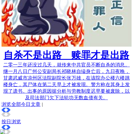
自杀不是出路 赎罪才是出路
二零一三年还没过几天，就传来中共官员不断自杀的消息。
继一月八日广州公安副局长祁晓林自缢身亡后，九日夜晚，
甘肃武威市凉州区法院副院长张万雄，在该院办公楼六楼跳
楼身亡，其尸体在第二天早上才被发现。警方称在其身上发
现了遗书。出事的原因据分析与劳教制度迟早要被废除，以
及司法部门欠下法轮功无数血债有关。
浏览全部今日文章
|
按日浏览