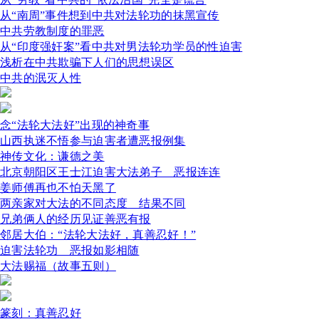
从“南周”事件想到中共对法轮功的抹黑宣传
中共劳教制度的罪恶
从“印度强奸案”看中共对男法轮功学员的性迫害
浅析在中共欺骗下人们的思想误区
中共的泯灭人性
念“法轮大法好”出现的神奇事
山西执迷不悟参与迫害者遭恶报例集
神传文化：谦德之美
北京朝阳区王士江迫害大法弟子 恶报连连
姜师傅再也不怕天黑了
两亲家对大法的不同态度 结果不同
兄弟俩人的经历见证善恶有报
邻居大伯：“法轮大法好，真善忍好！”
迫害法轮功 恶报如影相随
大法赐福（故事五则）
篆刻：真善忍好