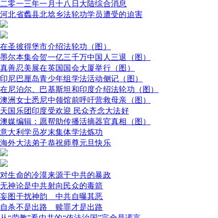
二零一三年一月十八日大陆综合消息
河北省蠡县北埝乡法轮功学员遭受的迫害
在圣彼得堡市介绍法轮功（图）
墨尔本集会贺一亿三千万中国人三退（图）
真善忍美展在英国国会大厦举行（图）
印尼巴厘岛青少年组学法活动侧记（图）
在尼泊尔、巴基斯坦和印度介绍法轮功（图）
澳洲女士悉尼中领馆前呼吁营救母亲（图）
天国乐团印度受欢迎 民众齐念大法好
澳媒编辑：愿帮助传播活摘器官真相（图）
意大利学员岁末集体学法炼功
海外大法弟子恭祝师尊元旦快乐
对生命的冷漠来源于中共的暴政
无神论是中共射向民众的毒箭
妄图干扰神韵 中共自曝其恶
自杀不是出路 赎罪才是出路
从“劳教”看中共的“依法治国”完全是谎言