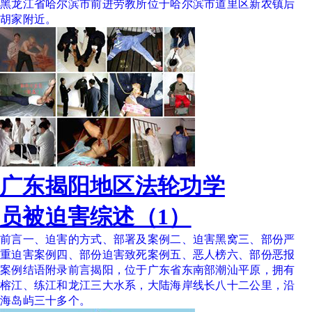
黑龙江省哈尔滨市前进劳教所位于哈尔滨市道里区新农镇后
胡家附近。
广东揭阳地区法轮功学
员被迫害综述（1）
前言一、迫害的方式、部署及案例二、迫害黑窝三、部份严
重迫害案例四、部份迫害致死案例五、恶人榜六、部份恶报
案例结语附录前言揭阳，位于广东省东南部潮汕平原，拥有
榕江、练江和龙江三大水系，大陆海岸线长八十二公里，沿
海岛屿三十多个。