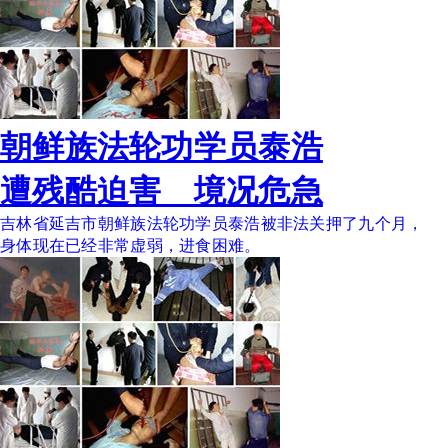
朝鲜族法轮功学员泰浩
遭残酷迫害 境况危急
吉林省延吉市朝鲜族法轮功学员泰浩被非法关押了九个月，
身体现在已经非常虚弱，进食困难。