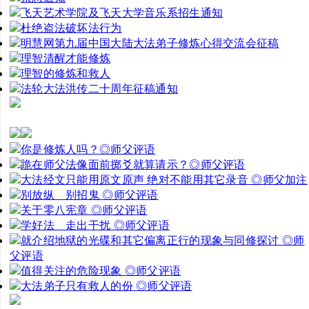
飞天艺术学院及飞天大学音乐系招生通知
杜绝盗法破坏法行为
明慧网第九届中国大陆大法弟子修炼心得交流会征稿
理智清醒才能修炼
理智的修炼和救人
法轮大法洪传二十周年征稿通知
你是修炼人吗？◎师父评语
跪在师父法像面前掷爻就算请示？◎师父评语
大法经文只能用原文原声 绝对不能用其它录音 ◎师父加注
别放纵 别招鬼 ◎师父评语
关于零八宪章 ◎师父评语
学好法 走出干扰 ◎师父评语
就介绍地狱的光碟和其它偏离正行的现象与同修探讨 ◎师
父评语
值得关注的危险现象 ◎师父评语
大法弟子只有救人的份 ◎师父评语