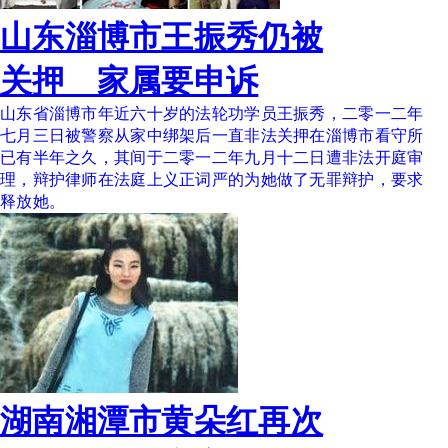
山东淄博市王振秀仍被
关押 家属要申诉
山东省淄博市年近六十岁的法轮功学员王振秀，二零一二年
七月三日被警察从家中绑架后一直非法关押在淄博市看守所
已有半年之久，其间于二零一二年九月十二日遭非法开庭审
理，辩护律师在法庭上义正词严的为她做了无罪辩护，要求
释放她。
湖南湘潭市黄朵红再次