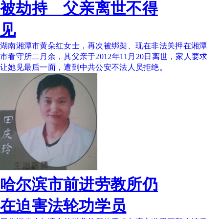
被劫持 父亲离世不得
见
湖南湘潭市黄朵红女士，再次被绑架、现在非法关押在湘潭
市看守所二月余，其父亲于2012年11月20日离世，家人要求
让她见最后一面，遭到中共公安不法人员拒绝。
哈尔滨市前进劳教所仍
在迫害法轮功学员