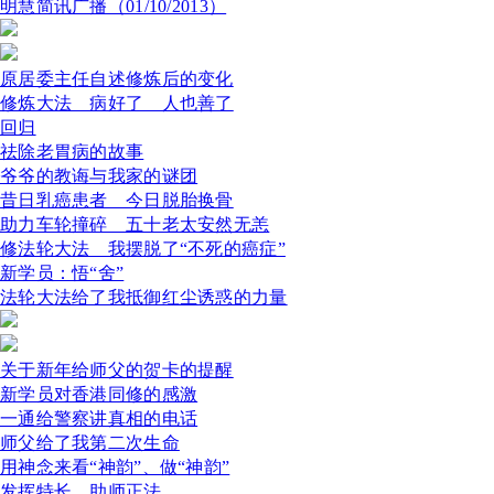
明慧简讯广播（01/10/2013）
原居委主任自述修炼后的变化
修炼大法 病好了 人也善了
回归
祛除老胃病的故事
爷爷的教诲与我家的谜团
昔日乳癌患者 今日脱胎换骨
助力车轮撞碎 五十老太安然无恙
修法轮大法 我摆脱了“不死的癌症”
新学员：悟“舍”
法轮大法给了我抵御红尘诱惑的力量
关于新年给师父的贺卡的提醒
新学员对香港同修的感激
一通给警察讲真相的电话
师父给了我第二次生命
用神念来看“神韵”、做“神韵”
发挥特长 助师正法