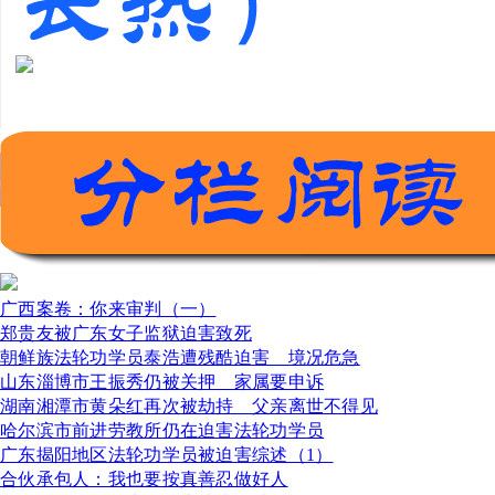
广西案卷：你来审判（一）
郑贵友被广东女子监狱迫害致死
朝鲜族法轮功学员泰浩遭残酷迫害 境况危急
山东淄博市王振秀仍被关押 家属要申诉
湖南湘潭市黄朵红再次被劫持 父亲离世不得见
哈尔滨市前进劳教所仍在迫害法轮功学员
广东揭阳地区法轮功学员被迫害综述（1）
合伙承包人：我也要按真善忍做好人