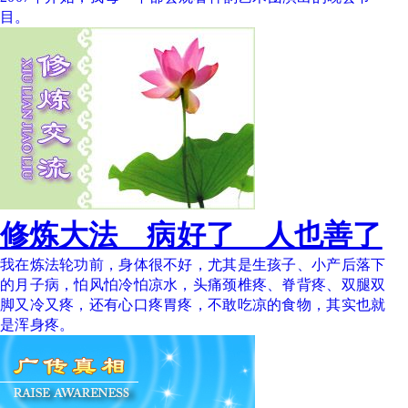
目。
修炼大法 病好了 人也善了
我在炼法轮功前，身体很不好，尤其是生孩子、小产后落下
的月子病，怕风怕冷怕凉水，头痛颈椎疼、脊背疼、双腿双
脚又冷又疼，还有心口疼胃疼，不敢吃凉的食物，其实也就
是浑身疼。