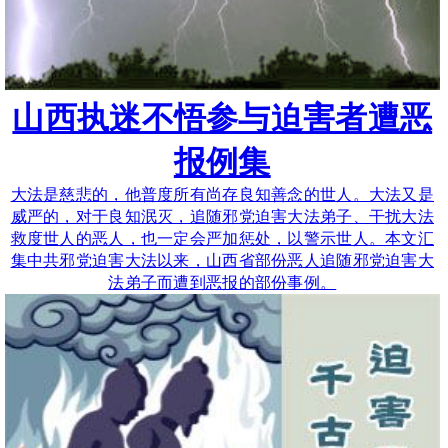
山西执迷不悟参与迫害者遭恶
报例集
大法是慈悲的，他普度所有尚存良知善念的世人。大法又是
威严的，对于良知泯灭，追随邪党迫害大法弟子、干扰大法
救度世人的恶人，也一定会严加惩处，以警示世人。本文汇
集中共邪党迫害大法以来，山西省部份恶人追随邪党迫害大
法弟子而遭到恶报的部份事例。