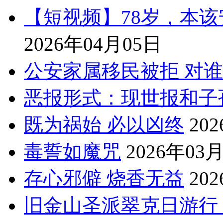
【短视频】78岁，本
2026年04月05日
公安家属移民被拒 对
恶报形式：现世报和子
既为祸始 必以凶终
20
毒誓如魔咒
2026年03
存心邪僻 烧香无益
20
旧金山圣派翠克日游行