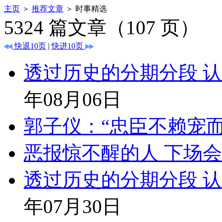
主页
＞
推荐文章
＞ 时事精选
5324
篇文章（
107
页）
快退10页
|
快进10页
透过历史的分期分段 
年08月06日
郭子仪：“忠臣不赖宠
恶报惊不醒的人 下场
透过历史的分期分段 
年07月30日