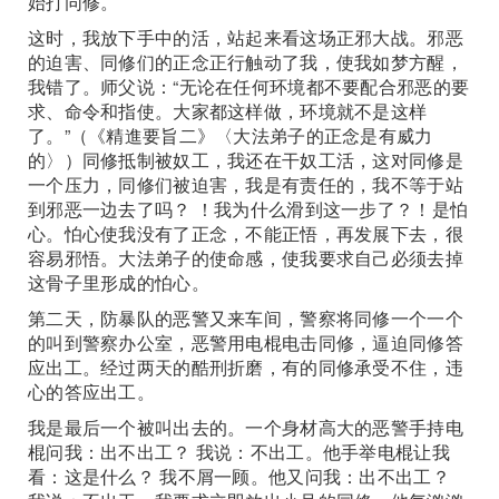
始打同修。
这时，我放下手中的活，站起来看这场正邪大战。邪恶
的迫害、同修们的正念正行触动了我，使我如梦方醒，
我错了。师父说：“无论在任何环境都不要配合邪恶的要
求、命令和指使。大家都这样做，环境就不是这样
了。”（《精進要旨二》〈大法弟子的正念是有威力
的〉）同修抵制被奴工，我还在干奴工活，这对同修是
一个压力，同修们被迫害，我是有责任的，我不等于站
到邪恶一边去了吗？ ！我为什么滑到这一步了？！是怕
心。怕心使我没有了正念，不能正悟，再发展下去，很
容易邪悟。大法弟子的使命感，使我要求自己必须去掉
这骨子里形成的怕心。
第二天，防暴队的恶警又来车间，警察将同修一个一个
的叫到警察办公室，恶警用电棍电击同修，逼迫同修答
应出工。经过两天的酷刑折磨，有的同修承受不住，违
心的答应出工。
我是最后一个被叫出去的。一个身材高大的恶警手持电
棍问我：出不出工？ 我说：不出工。他手举电棍让我
看：这是什么？ 我不屑一顾。他又问我：出不出工？