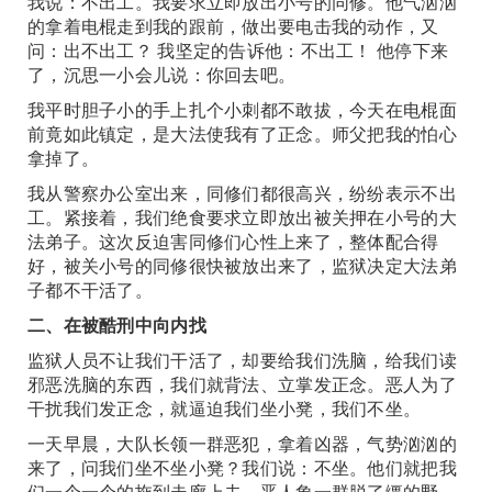
我说：不出工。我要求立即放出小号的同修。他气汹汹
的拿着电棍走到我的跟前，做出要电击我的动作，又
问：出不出工？ 我坚定的告诉他：不出工！ 他停下来
了，沉思一小会儿说：你回去吧。
我平时胆子小的手上扎个小刺都不敢拔，今天在电棍面
前竟如此镇定，是大法使我有了正念。师父把我的怕心
拿掉了。
我从警察办公室出来，同修们都很高兴，纷纷表示不出
工。紧接着，我们绝食要求立即放出被关押在小号的大
法弟子。这次反迫害同修们心性上来了，整体配合得
好，被关小号的同修很快被放出来了，监狱决定大法弟
子都不干活了。
二、在被酷刑中向内找
监狱人员不让我们干活了，却要给我们洗脑，给我们读
邪恶洗脑的东西，我们就背法、立掌发正念。恶人为了
干扰我们发正念，就逼迫我们坐小凳，我们不坐。
一天早晨，大队长领一群恶犯，拿着凶器，气势汹汹的
来了，问我们坐不坐小凳？我们说：不坐。他们就把我
们一个一个的拖到走廊上去。恶人象一群脱了缰的野