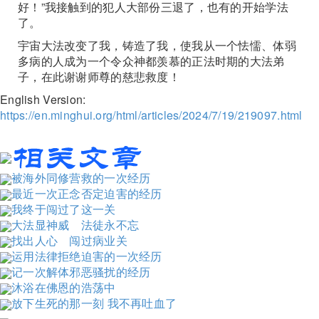
好！”我接触到的犯人大部份三退了，也有的开始学法
了。
宇宙大法改变了我，铸造了我，使我从一个怯懦、体弱
多病的人成为一个令众神都羡慕的正法时期的大法弟
子，在此谢谢师尊的慈悲救度！
English Version:
https://en.minghui.org/html/articles/2024/7/19/219097.html
被海外同修营救的一次经历
最近一次正念否定迫害的经历
我终于闯过了这一关
大法显神威 法徒永不忘
找出人心 闯过病业关
运用法律拒绝迫害的一次经历
记一次解体邪恶骚扰的经历
沐浴在佛恩的浩荡中
放下生死的那一刻 我不再吐血了