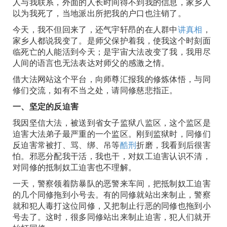
人与我联系，外面的人长时间得不到我的信息，家乡人
以为我死了，当地派出所把我的户口也注销了。
今天，我不但回来了，还气宇轩昂的在人群中
讲真相
，
家乡人都说我变了。是师父保护着我，使我这个时刻面
临死亡的人能活到今天；是宇宙大法改变了我，我用尽
人间的语言也无法表达对师父的感激之情。
借大法网站这个平台，向师尊汇报我的修炼体悟，与同
修们交流，如有不当之处，请同修慈悲指正。
一、坚定的反迫害
我因坚信大法，被送到省女子监狱八监区，这个监区是
迫害大法弟子最严重的一个监区。刚到监狱时，同修们
反迫害常被打、骂、绑、吊等
酷刑
折磨，我看到后很害
怕。邪恶分配我干活，我也干，对奴工迫害认识不清，
对同修的抵制奴工迫害也不理解。
一天，警察领着防暴队的恶警来车间，把抵制奴工迫害
的几个同修拖到小号去。有的同修就站出来制止，警察
就和犯人毒打这位同修，又把制止行恶的同修也拖到小
号去了。这时，很多同修站出来制止迫害，犯人们就开