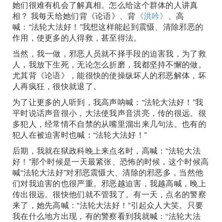
她们很难有机会了解真相。怎么给这个群体的人讲真
相？ 我每天给她们背《论语》、背
《洪吟》
、高
喊：“法轮大法好！”我想这样能起到震慑、清除邪恶的
作用，使更多的人得救，甚至得法。
当然，我一做，邪恶人员就不择手段的迫害我，为了救
人，我放下生死，无论怎么折磨，我都坚持不懈的做。
尤其背《论语》，能很快的使操纵坏人的邪恶解体，坏
人再疯狂，很快就退了。
为了让更多的人听到，我高声呐喊：“法轮大法好！”我
平时说话声音很小，大法使我声音洪亮，传的很远。很
多犯人，经常情不自禁的从嘴里溜出来几句法。也有的
犯人在被迫害时也喊：“法轮大法好！”
后期，我就在狱政科晚上来点名时，高喊：“法轮大法
好！”那个时候是一天最紧张、恐怖的时候，这个时候高
喊“法轮大法好”对邪恶震慑大、清除的邪恶多，当然他
们对我迫害的也很严重。邪恶越迫害，我越高喊，晚上
传出很远。很快他们就不管我了。有一天，点名的警察
来了，她先高喊：“法轮大法好！”引起众人大笑。只要
我在什么地方出现，有的警察看到我就喊：“法轮大法