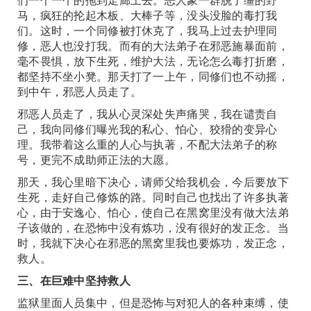
马，疯狂的抡起木板、大棒子等，没头没脸的毒打我
们。这时，一个同修被打休克了，我马上过去护理同
修，恶人也没打我。而有的大法弟子在邪恶施暴面前，
毫不畏惧，放下生死，维护大法，无论怎么毒打折磨，
都坚持不坐小凳。那天打了一上午，同修们也不动摇，
到中午，邪恶人员走了。
邪恶人员走了，我从心灵深处失声痛哭，我在谴责自
己，我向同修们曝光我的私心、怕心、狡猾的变异心
理。我带着这么重的人心与执著，不配大法弟子的称
号，更完不成助师正法的大愿。
那天，我心里暗下决心，请师父给我机会，今后要放下
生死，走好自己修炼的路。同时自己也找出了许多执著
心，由于安逸心、怕心，使自己在黑窝里没有做大法弟
子该做的，在恐怖中没有炼功，没有很好的发正念。当
时，我就下决心在邪恶的黑窝里我也要炼功，发正念，
救人。
三、在巨难中坚持救人
监狱里面人员集中，但是恐怖与对犯人的各种束缚，使