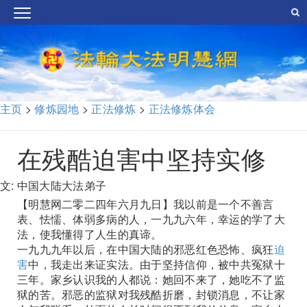
主页
>
修炼园地
>
正法修炼
>
正法修炼体会
在残酷迫害中坚持实修
文: 中国大陆大法弟子
【明慧网二零二四年六月九日】我以前是一个不善言
表、怯懦、体弱多病的人，一九九六年，幸运的学了大
法，使我懂得了人生的真谛。
一九九九年以后，在中国大陆的邪恶红色恐怖、疯狂
迫
害
中，我走出来证实法。由于坚持信仰，被中共冤狱十
三年。家乡认识我的人都说：她回不来了，她吃不了监
狱的苦。邪恶的监狱对我残酷折磨，封锁消息，不让家