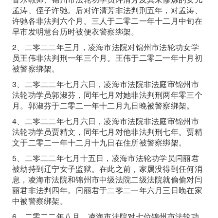
孟涛、侄子许驰。后对许清芳非法判刑五年，对孟涛、
许驰各非法判六个月。三人于二零二一年十二月中旬在
早市发明慧台历时被便衣警察绑架。
2、二零二二年三月，凌海市法院对锦州市法轮功女学
员王伟非法判刑一年三个月。王伟于二零二一年十月初
被警察绑架。
3、二零二二年七月六日，凌海市法院非法庭审锦州市
法轮功学员郭淑芬，同年七月对她非法判刑两年零三个
月。郭淑芬于二零二一年十二月九日晚被警察绑架。
4、二零二二年七月六日，凌海市法院非法庭审锦州市
法轮功学员贾精文，同年七月对他非法判刑七年。贾精
文于二零二一年十二月十九日在住所被警察绑架。
5、二零二二年七月十五日，凌海市法轮功学员闫丽君
被劫持到辽宁女子监狱。在此之前，家属没得到任何消
息，凌海市法院和锦州市中级法院二级法院就偷偷对闫
丽君非法判四年。闫丽君于二零二一年六月三日晚在家
中被警察绑架。
6、二零二二年八月，凌海市法院对七位锦州市法轮功