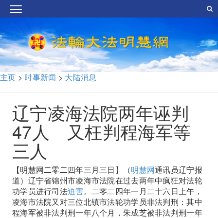
主页
>
时事新闻
>
大陆消息
辽宁凌海法院两年诬判
47人 又枉判程海军等
三人
【明慧网二零二四年三月三日】（
明慧网
通讯员辽宁报
道）辽宁省锦州市凌海市法院在过去两年中疯狂对法轮
功学员进行司法
迫害
。二零二四年一月二十六日上午，
凌海市法院又对三位北镇市法轮功学员非法判刑：其中
程海军被非法判刑一年八个月，朱成芝被非法判刑一年