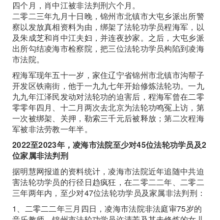
四个月，肖中江被非法判刑六个月。
二零二三年九月十日晚，锦州市北镇市大屯乡派出所警
察以发放真相资料为由，绑架了法轮功学员程海军，以
及朱成芝和肖中江夫妇，并连夜抄家。之后，大屯乡派
出所勾结凌海市检察院，把三位法轮功学员构陷到凌海
市法院。
程海军现年五十一岁，家住辽宁省锦州市北镇市沟帮子
开发区铁南街，他于一九九七年开始修炼法轮功。一九
九九年江泽民发动对法轮功的迫害后，程海军曾在二零
零零年四月、十二月两次去北京为法轮功鸣冤上访，第
一次被绑架、关押，勒索三千元后被释放；第二次程海
军被非法劳教一年半。
2022至2023年，凌海市法院至少对45位法轮功学员及2
位家属非法判刑
据明慧网报道的资料统计，凌海市法院近年追随中共迫
害法轮功学员的行径日趋疯狂，在二零二二年、二零二
三年两年内，至少对47位法轮功学员及家属非法判刑：
1、二零二二年三月四日，凌海市法院非法庭审75岁的
音乐教师、锦州市法轮功学员许清芳及其未修炼的女儿