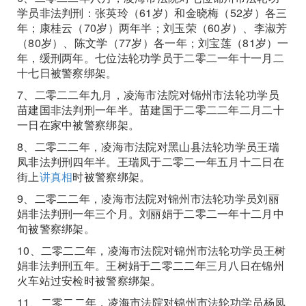
学员非法判刑：张英玲（61岁）和金晓梅（52岁）各三
年；康桂云（70岁）两年半；刘玉荣（60岁）、李淑芳
（80岁）、陈文学（77岁）各一年；刘宝莲（81岁）一
年，缓刑两年。七位法轮功学员于二零二一年十一月二
十七日被警察绑架。
7、二零二二年九月，凌海市法院对锦州市法轮功学员
苗建国非法判刑一年半。苗建国于二零二二年二月二十
一日在家中被警察绑架。
8、二零二二年，凌海市法院对黑山县法轮功学员王瑞
凤非法判刑四年半。王瑞凤于二零二一年五月十二日在
街上
讲真相
时被警察绑架。
9、二零二二年，凌海市法院对锦州市法轮功学员刘丽
娟非法判刑一年三个月。刘丽娟于二零二一年十二月中
旬被警察绑架。
10、二零二二年，凌海市法院对锦州市法轮功学员王树
娟非法判刑五年。王树娟于二零二二年三月八日在锦州
火车站过安检时被警察绑架。
11、二零二二年，凌海市法院对锦州市法轮功学员杨凤