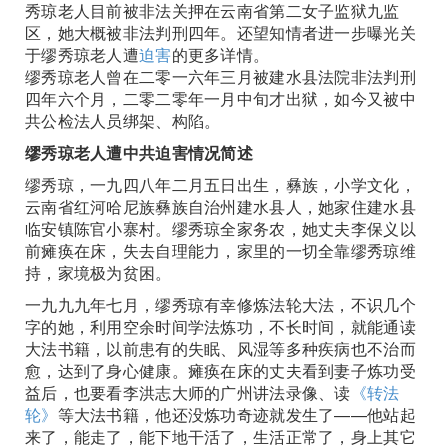
秀琼老人目前被非法关押在云南省第二女子监狱九监
区，她大概被非法判刑四年。还望知情者进一步曝光关
于缪秀琼老人遭
迫害
的更多详情。
缪秀琼老人曾在二零一六年三月被建水县法院非法判刑
四年六个月，二零二零年一月中旬才出狱，如今又被中
共公检法人员绑架、构陷。
缪秀琼老人遭中共迫害情况简述
缪秀琼，一九四八年二月五日出生，彝族，小学文化，
云南省红河哈尼族彝族自治州建水县人，她家住建水县
临安镇陈官小寨村。缪秀琼全家务农，她丈夫李保义以
前瘫痪在床，失去自理能力，家里的一切全靠缪秀琼维
持，家境极为贫困。
一九九九年七月，缪秀琼有幸修炼法轮大法，不识几个
字的她，利用空余时间学法炼功，不长时间，就能通读
大法书籍，以前患有的失眠、风湿等多种疾病也不治而
愈，达到了身心健康。瘫痪在床的丈夫看到妻子炼功受
益后，也要看李洪志大师的广州讲法录像、读
《转法
轮》
等大法书籍，他还没炼功奇迹就发生了——他站起
来了，能走了，能下地干活了，生活正常了，身上其它