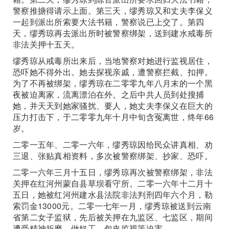
警察推搪得请示上面。第三天，缪秀琼又和丈夫李保义
一起到派出所索要大法书籍，警察说已上交了。第四
天，缪秀琼再去派出所时被警察绑架，送到建水戒毒所
非法关押十五天。
缪秀琼从戒毒所出来后，当地警察对她进行监视居住，
恐吓她不得外出。她去探视亲戚，遭警察拦截、扣押。
为了不再被绑架，缪秀琼在二零零九年八月末的一个黑
夜被迫离家，流离漂泊在外。之后中共人员到处搜捕
她，并天天到她家骚扰、要人，她丈夫李保义在巨大的
压力打击下，于二零零九年十月中旬含冤离世，终年66
岁。
二零一五年、二零一六年，缪秀琼因给民众讲真相、劝
三退、张贴真相资料，多次被警察绑架、抄家、恐吓。
二零一六年三月十五日，缪秀琼再次被警察绑架，非法
关押在红河州蒙自县草坝看守所。二零一六年十二月十
五日，她被红河州建水县法院非法判刑四年六个月，勒
索罚金13000元。二零一七年一月，缪秀琼被送到云南
省第二女子监狱，先后被关押在九监区、七监区，期间
遭受精神折磨、做奴工、包夹监视等迫害。