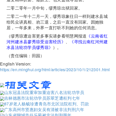
二零二零年一月中旬，缪秀琼出狱回家。
二零二一年十二月一天，缪秀琼象往日一样到建水县城
给民众讲真相、劝三退，之后一直没有回家。因她独
居，一年多来，外界一直打听不到她的任何消息。
（缪秀琼遭迫害更多事实请参看明慧网报道
《云南省红
河州建水县廖秀琼受迫害经历》
、
《寻找云南红河州建
水县法轮功学员缪秀琼》
）。
（责任编辑：田园）
English Version:
https://en.minghui.org/html/articles/2023/10/1/212301.html
山东冠县法院重审加重迫害八名法轮功学员
吉林德惠市法轮功学员苏翠芝遭枉判七年
87岁老人杨毓珍遭青岛市北区法院枉判、罚款
广东高州市贤惠妇女吴有清被非法判刑六年
山东省聊城市任乐菊被非法判刑两年