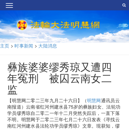
主页
>
时事新闻
>
大陆消息
彝族婆婆缪秀琼又遭四
年冤刑 被囚云南女二
监
【明慧网二零二三年九月二十六日】（
明慧网
通讯员云
南报道）云南省红河州建水县75岁的彝族妇女、法轮功
学员缪秀琼自二零二一年十二月突然失踪后，一直下落
不明。明慧网于二零二三年七月二十六日发表《寻找云
南红河州建水县法轮功学员缪秀琼》文章。现获知，缪