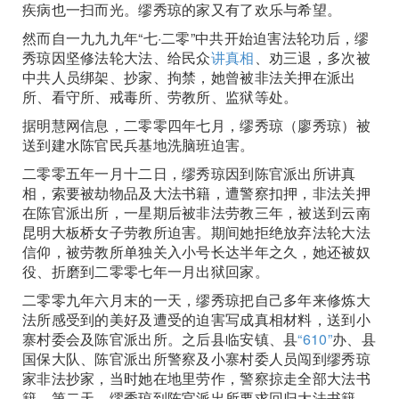
疾病也一扫而光。缪秀琼的家又有了欢乐与希望。
然而自一九九九年“七·二零”中共开始迫害法轮功后，缪
秀琼因坚修法轮大法、给民众
讲真相
、劝三退，多次被
中共人员绑架、抄家、拘禁，她曾被非法关押在派出
所、看守所、戒毒所、劳教所、监狱等处。
据明慧网信息，二零零四年七月，缪秀琼（廖秀琼）被
送到建水陈官民兵基地洗脑班迫害。
二零零五年一月十二日，缪秀琼因到陈官派出所讲真
相，索要被劫物品及大法书籍，遭警察扣押，非法关押
在陈官派出所，一星期后被非法劳教三年，被送到云南
昆明大板桥女子劳教所迫害。期间她拒绝放弃法轮大法
信仰，被劳教所单独关入小号长达半年之久，她还被奴
役、折磨到二零零七年一月出狱回家。
二零零九年六月末的一天，缪秀琼把自己多年来修炼大
法所感受到的美好及遭受的迫害写成真相材料，送到小
寨村委会及陈官派出所。之后县临安镇、县
“610”
办、县
国保大队、陈官派出所警察及小寨村委人员闯到缪秀琼
家非法抄家，当时她在地里劳作，警察掠走全部大法书
籍。第二天，缪秀琼到陈官派出所要求回归大法书籍，