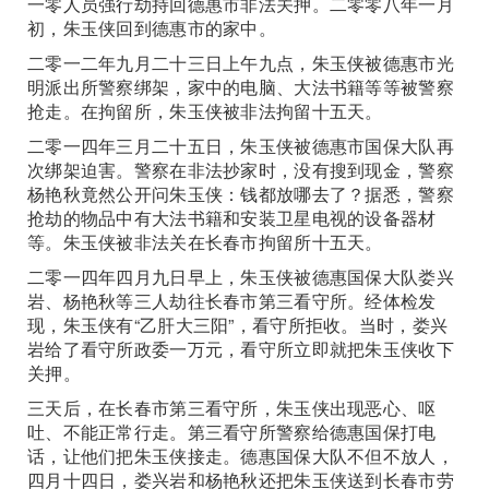
一零人员强行劫持回德惠市非法关押。二零零八年一月
初，朱玉侠回到德惠市的家中。
二零一二年九月二十三日上午九点，朱玉侠被德惠市光
明派出所警察绑架，家中的电脑、大法书籍等等被警察
抢走。在拘留所，朱玉侠被非法拘留十五天。
二零一四年三月二十五日，朱玉侠被德惠市国保大队再
次绑架迫害。警察在非法抄家时，没有搜到现金，警察
杨艳秋竟然公开问朱玉侠：钱都放哪去了？据悉，警察
抢劫的物品中有大法书籍和安装卫星电视的设备器材
等。朱玉侠被非法关在长春市拘留所十五天。
二零一四年四月九日早上，朱玉侠被德惠国保大队娄兴
岩、杨艳秋等三人劫往长春市第三看守所。经体检发
现，朱玉侠有“乙肝大三阳”，看守所拒收。当时，娄兴
岩给了看守所政委一万元，看守所立即就把朱玉侠收下
关押。
三天后，在长春市第三看守所，朱玉侠出现恶心、呕
吐、不能正常行走。第三看守所警察给德惠国保打电
话，让他们把朱玉侠接走。德惠国保大队不但不放人，
四月十四日，娄兴岩和杨艳秋还把朱玉侠送到长春市劳