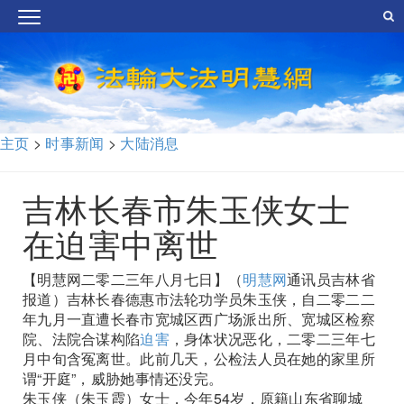
主页
>
时事新闻
>
大陆消息
吉林长春市朱玉侠女士
在迫害中离世
【明慧网二零二三年八月七日】（
明慧网
通讯员吉林省
报道）吉林长春德惠市法轮功学员朱玉侠，自二零二二
年九月一直遭长春市宽城区西广场派出所、宽城区检察
院、法院合谋构陷
迫害
，身体状况恶化，二零二三年七
月中旬含冤离世。此前几天，公检法人员在她的家里所
谓“开庭”，威胁她事情还没完。
朱玉侠（朱玉霞）女士，今年54岁，原籍山东省聊城