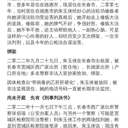
市，曾多年居住在德惠市，现居住在长春市。二零零七
年，当时居住在德惠市的朱玉侠经好心的法轮功修炼者
向她讲清法轮功受迫害的真相后，她开始走上修炼大法
的道路。修炼前，她的脾气不好，争强好胜。修炼大法
后，她不争不抢，还主动帮助他人，一副热心肠。可是
这样的一心向善的好人，却经历至少五次绑架、一次非
法判刑，以及今年的公检法合谋迫害。
绑架
二零二二年九月二十九日，朱玉侠在长春市出租屋，被
长春市宽城区西广派出所（暂住地）、长德派出所（户
口所在地）多名警察非法入室抄家抢劫、绑架。
因体检查出“带病毒的乙肝肝硬化”，朱玉侠被放回，被
非法监视居住。她的电话号码一直被长期非法监控。
尚未开庭 先有《刑事判决书》
二零二二年十一月七日下午三点，长春市西广派出所警
察张佰瑞（公安办案人员）与另外一个警察（可能是宽
城区检察院司法警察）到朱玉侠工作的商场找到她，称
是到宽城区检察院做笔录，就回来。朱玉侠说：我没有