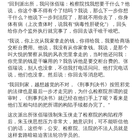
“回到派出所，我问张佰瑞：检察院找我想要干什么？他
说，你这个事不得有个了结吗？我说，那么下一步你想
干什么？他说下一步到法院了，那就不用你去了，你身
体有病（上次查体时，说我有“病毒性肝硬化”），回头
给你办个监外执行就完事了，你回去该干啥干啥吧。
“我说，你上次从我家拿走的钱，你得给我，我要给商场
交柜台费用。他说，我没有从你家拿钱。我说，是那个
叫大悦的警察从我的风衣兜里拿走的，当时他还问我：
你兜里的钱是干嘛用的？我告诉他是要交柜台费的。张
佰瑞说，别人也没拿，不信我打电话问问。他打完电话
说，他们也没拿。然后说：你回去等消息吧。
“我回到家，越想越觉的不对，《刑事判决书》按照邪党
的法律也是最后一步才走完的，为什么检察院所谓的提
审时，《刑事判决书》就已经在他们手上了呢？看来是
他们互相勾结的把所谓的构陷手续都办完了。”
这次派出所张佰瑞强制朱玉侠走了检察院的构陷程序
后，朱玉侠思想压力非常大，她意识到，可不能听信他
们的话，这些年，公安、检察院、法院的不法人员就是
这样套路暗箱迫害法轮功学员的。