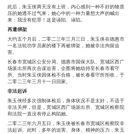
此后，朱玉侠两天没有上班，内心感到一种不好的物质
压的她透不过气来，她心中的一种力量想大声的喊出
来：我没有犯罪！这是诬陷、诬陷。
再遭绑架
大约五个月后，二零二三年三月三日，朱玉侠在德惠市
一名法轮功学员家的楼下再被绑架，她被非法拘留迫
害。
长春市宽城区公安分局、德惠市国保大队、宽城区西广
场派出所再次合谋迫害，企图将她劫持至长春市看守
所。当时朱玉侠因体检不合格，被长春看守所拒收，于
二零二三年三月十一日回家。
非法起诉
朱玉侠经多次强制体检后，身体状况不是太好，不适于
非法关押，但是，宽城区西广场派出所、宽城区检察院
和法院一直没有停止构陷她。
二零二三年六月五日，朱玉侠被长春市宽城区检察院非
法起诉。此时，多年的迫害、身体、精神的压力，朱玉