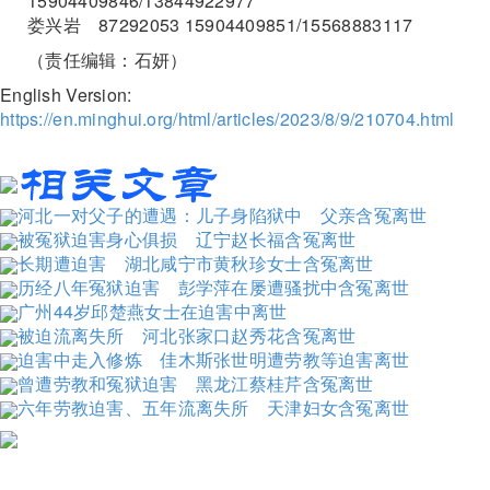
15904409846/13844922977
娄兴岩 87292053 15904409851/15568883117
（责任编辑：石妍）
English Version:
https://en.minghui.org/html/articles/2023/8/9/210704.html
河北一对父子的遭遇：儿子身陷狱中 父亲含冤离世
被冤狱迫害身心俱损 辽宁赵长福含冤离世
长期遭迫害 湖北咸宁市黄秋珍女士含冤离世
历经八年冤狱迫害 彭学萍在屡遭骚扰中含冤离世
广州44岁邱楚燕女士在迫害中离世
被迫流离失所 河北张家口赵秀花含冤离世
迫害中走入修炼 佳木斯张世明遭劳教等迫害离世
曾遭劳教和冤狱迫害 黑龙江蔡桂芹含冤离世
六年劳教迫害、五年流离失所 天津妇女含冤离世