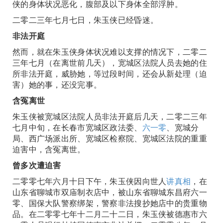
侠的身体状况恶化，腹部及以下身体全部浮肿。
二零二三年七月七日，朱玉侠已经昏迷。
非法开庭
然而，就在朱玉侠身体状况难以支撑的情况下，二零二
三年七月（在离世前几天），宽城区法院人员去她的住
所非法开庭，威胁她，等过段时间，还会从新处理（迫
害）她的事，还没完事。
含冤离世
朱玉侠被宽城区法院人员非法开庭后几天，二零二三年
七月中旬，在长春市宽城区政法委、
六一零
、宽城分
局、西广场派出所、宽城区检察院、宽城区法院的重重
迫害中，含冤离世。
曾多次遭迫害
二零零七年六月十日下午，朱玉侠因向世人
讲真相
，在
山东省聊城市双庙制衣店中，被山东省聊城东昌府六一
零、国保大队警察绑架，警察非法搜抄她店中的贵重物
品。在二零零七年十二月二十二日，朱玉侠被德惠市六