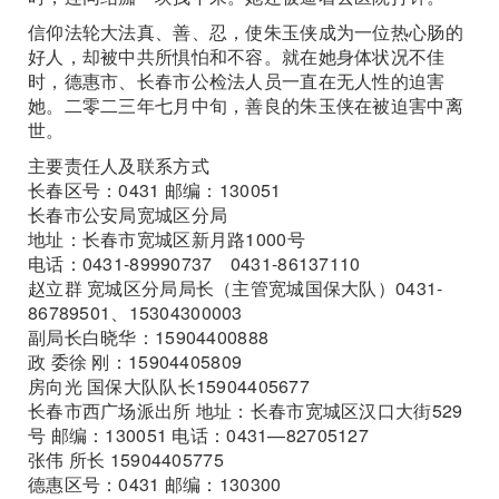
信仰法轮大法真、善、忍，使朱玉侠成为一位热心肠的
好人，却被中共所惧怕和不容。就在她身体状况不佳
时，德惠市、长春市公检法人员一直在无人性的迫害
她。二零二三年七月中旬，善良的朱玉侠在被迫害中离
世。
主要责任人及联系方式
长春区号：0431 邮编：130051
长春市公安局宽城区分局
地址：长春市宽城区新月路1000号
电话：0431-89990737 0431-86137110
赵立群 宽城区分局局长（主管宽城国保大队）0431-
86789501、15304300003
副局长白晓华：15904400888
政 委徐 刚：15904405809
房向光 国保大队队长15904405677
长春市西广场派出所 地址：长春市宽城区汉口大街529
号 邮编：130051 电话：0431—82705127
张伟 所长 15904405775
德惠区号：0431 邮编：130300