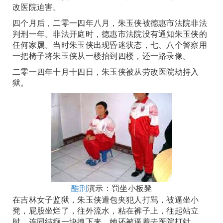
改医院迫害。
四个月后，二零一四年八月，朱玉侠被德惠市法院非法
判刑一年。非法开庭时，德惠市法院没有通知朱玉侠的
任何家属。当时朱玉侠出现昏迷状态，七、八个警察用
一把椅子将朱玉侠从一楼抬到四楼，还一路录像。
二零一四年十月十四日，朱玉侠被从劳改医院劫持入
狱。
酷刑
演示：罚坐小板凳
在吉林女子监狱，朱玉侠遭包夹犯人打骂，被逼坐小
凳，屁股坐烂了，往外流水，粘在裤子上，往起站立
时，连同结痂一块拽下来。她还被逼着去医院打针。