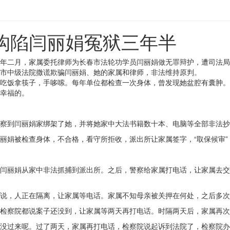
构陷闫丽娟冤狱三年半
年二月，家属委托律师为长春市法轮功学员闫丽娟做无罪辩护，遭司法局
，长春市中级法院撒谎欺骗闫丽娟、她的家属和律师，非法维持原判。
吃饭拿筷子，手哆嗦。每年单位都检查一次身体，曾发现她盆腔有囊肿。
幸福的。
察到闫丽娟家绑架了她，并将她家中大法书籍数十本、电脑等全部非法抄
丽娟被检查身体，不合格，看守所拒收，派出所让家属签字，“取保候审”
闫丽娟从家中非法抓捕到派出所。之后，警察给家属打电话，让家属去交
说，人正在隔离，让家属等电话。家属不知母亲被关押在何处，之后多次
检察院都说案子还没到，让家属等两天再打电话。时隔两天后，家属再次
没过来呢。过了两天，家属再打电话，检察院说起诉到法院了，检察院办