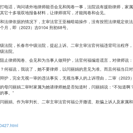
打电话，询问请外地律师能否会见和阅卷一事，法院说有援助律师，家属
其它十多项双地报备材料，让律师填写，才能阅卷和会见。
和法律依据的情况下，主审法官王亚楠暗箱操作，没有按照法律规定依法
即（2023）吉0104 刑初68号。
，向上一级法院，长春市中级法院，提起上诉。二审主审法官何福违背司法程
级法院。
阻止律师阅卷、会见和为当事人做辩护，法官何福编造谎言，对律师说：
？何福说，我说了，她不要律师，以闫丽娟的意见为准。而且何福当日对
护，完全无视一审的违法事实，无视当事人的上诉理由，二审（2023）
的母闫丽娟二审时家属为她请律师她是否知道时，闫丽娟说：“不知道啊
的事。”
闫丽娟。作为审判长、二审主审法官何福公开撒谎、欺骗上诉人及家属和
10427.html