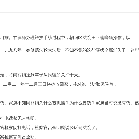
刁难。在律师办理辩护手续过程中，朝阳区法院王亚楠暗箱操作，以
一九九八年，她修炼法轮大法后，不知不觉的这些症状全都消失了，这些
走，将闫丽娟送到苇子沟拘留所关押十天。
，二零二一年十二月三日将她放回家，并对她非法“取保候审”。
钱。家属不知闫丽娟为什么被抓捕？为什么要钱？家属当时说没有钱。然
打电话都无人接听。
给检察院打电话，检察官吕金明就说公诉到法院了。
案检察官叫吕金明。