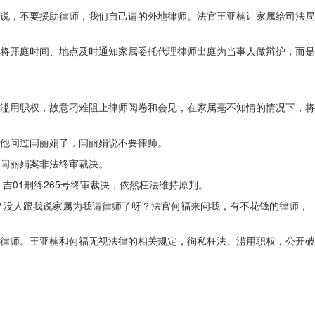
说，不要援助律师，我们自己请的外地律师。法官王亚楠让家属给司法局
将开庭时间、地点及时通知家属委托代理律师出庭为当事人做辩护，而是
序，滥用职权，故意刁难阻止律师阅卷和会见，在家属毫不知情的情况下，将
他问过闫丽娟了，闫丽娟说不要律师。
闫丽娟案非法终审裁决。
吉01刑终265号终审裁决，依然枉法维持原判。
？没人跟我说家属为我请律师了呀？法官何福来问我，有不花钱的律师，
律师。王亚楠和何福无视法律的相关规定，徇私枉法、滥用职权，公开破