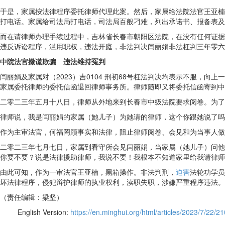
于是，家属按法律程序委托律师代理此案。然后，家属给法院法官王亚楠
打电话。家属给司法局打电话，司法局百般刁难，列出承诺书、报备表及
而在请律师办理手续过程中，吉林省长春市朝阳区法院，在没有任何证据
违反诉讼程序，滥用职权，违法开庭，非法判决闫丽娟非法枉判三年零六个月，
中院法官撒谎欺骗 违法维持冤判
闫丽娟及家属对（2023）吉0104 刑初68号枉法判决均表示不服
家属委托律师的委托信函退回律师事务所。律师随即又将委托信函寄到中
二零二三年五月十八日，律师从外地来到长春市中级法院要求阅卷。为了
律师说，我是闫丽娟的家属（她儿子）为她请的律师，这个你跟她说了吗
作为主审法官，何福罔顾事实和法律，阻止律师阅卷、会见和为当事人做辩
二零二三年七月七日，家属到看守所会见闫丽娟，当家属（她儿子）问他
你要不要？说是法律援助律师，我说不要！我根本不知道家里给我请律师
由此可知，作为一审法官王亚楠，黑箱操作。非法判刑，
迫害
法轮功学员
坏法律程序，侵犯辩护律师的执业权利，渎职失职，涉嫌严重程序违法。
（责任编辑：梁坚）
English Version:
https://en.minghui.org/html/articles/2023/7/22/2