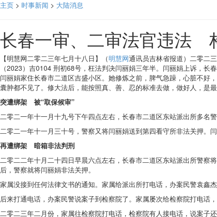
主页
>
时事新闻
>
大陆消息
长春一审、二审法官违法 
【明慧网二零二三年七月十八日】（
明慧网
通讯员吉林省报道）二零二三
（2023）吉0104 刑初68号，枉法判决闫丽娟三年半。闫丽娟上诉
闫丽娟家住长春市二道区吉盛小区。她修炼之前，脾气急躁，心脏不好，
囊肿都不见了。修大法后，能按照真、善、忍的标准去做，做好人，是最
突遭绑架 被“取保候审”
二零二一年十一月十九号下午四点左右，长春市二道区东站派出所多名警
二零二一年十一月三十号，警察又将闫丽娟送到第四看守所非法关押。闫
再遭绑架 暗箱非法判刑
二零二二年十月二十四日早晨六点左右，长春市二道区东站派出所警察将
后，警察就将闫丽娟非法关押。
家属没接到任何法律文书的通知。家属给派出所打电话，办案民警袁鑫杰
后来打通电话，办案民警说案子到检察院了。家属屡次给检察院打电话，
二零二三年二月份，家属往检察院打电话，检察院有人接电话，说案子还