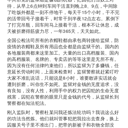
待，从早上6点钟到车间干活直到晚上8、9点，中间除
了吃饭外都是一刻不停地干，每天干15个小时，干不完
的活带回号子接着干，时常干到半夜12点左右。累倒下
了打完吊瓶，回车间马上接着干活，根本不让休息，成
天被折磨得筋疲力尽，一年365天，天天如此。
全国公检法司所有的衣帽鞋都由承包商转接给监狱，防
疫情的衣帽鞋及所有用品也全都是由监狱干的。国内的
各地服装商都来这里加工。大量的出口高档服装、国内
的高档服装、名牌的、专卖店的等等这里是无所不有。
因为没有任何法律约束他们，所以监狱为了多赚钱，任
意延长劳动时间，上面来检查时，监狱警察就赶紧叮咛
大家不准乱说话，只能说是8小时，谁要敢讲实话就会
遭到折磨，叫你生不如死。监狱对金钱的无度追求，没
有良知，没有人性，利用手中的权力把囚犯的生命无度
残害，囚犯在警察的眼里只是金钱的代号，从监狱长到
警察都在知法犯法。
刚入监队时，警察杜某问我还炼法轮功吗？我说这么好
的功法当然炼。他们就叫管事犯把我拉出去查身，换上
囚服关号子里不准出门，把带的新被子和衣物全部没