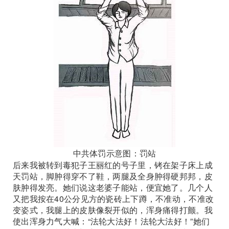
中共体罚示意图：罚站
后来我被转到毒犯子王丽红的号子里，铐在架子床上成
天罚站，脚肿得穿不了鞋，两腿及全身肿得硬邦邦，皮
肤肿得发亮。她们说这老婆子能站，便宜她了。几个人
又把我按在40公分见方的瓷砖上下蹲，不准动，不准改
变姿式，我腿上的皮肤像裂开似的，浑身痛得打颤。我
使出浑身力气大喊：“法轮大法好！法轮大法好！”她们