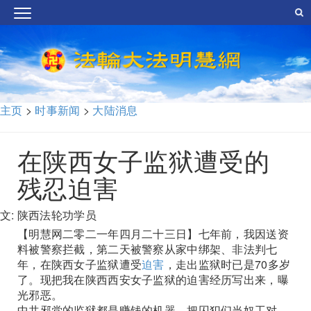
主页
>
时事新闻
>
大陆消息
在陕西女子监狱遭受的
残忍迫害
文: 陕西法轮功学员
【明慧网二零二一年四月二十三日】七年前，我因送资
料被警察拦截，第二天被警察从家中绑架、非法判七
年，在陕西女子监狱遭受
迫害
，走出监狱时已是70多岁
了。现把我在陕西西安女子监狱的迫害经历写出来，曝
光邪恶。
中共邪党的监狱都是赚钱的机器，把囚犯们当奴工对