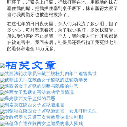
吓坏了，赶紧关上门窗，把我打翻在地，用擦地的抹布
塞住我的嘴，把我捆住塞到桌子底下，抹布塞得太紧了
当时我两颗牙也被连根拔掉了。
在这七年的日日夜夜里，亲人们为我流了多少泪，担了
多少心，每月都来看我，为了我少挨打，多次找监管。
所以受迫害的不止是我一个人，我的亲人们也其实都是
在被迫害中。我回来后，社保局还强行扣了我冤狱七年
的退休养老金14万元多。
陕西法轮功学员宋献兰被枉判四年半迫害离世
被非法关押在陕西女子监狱的法轮功学员
陕西省女子监狱的阴暗与隐藏的罪恶
陕西女子监狱迫害法轮功学员情况
曝光陕西女子监狱的罪恶
刘素英在陕西女子监狱遭迫害
刘菀秋在陕西女子监狱遭迫害 女儿呼吁关注
女教师罗长云遭三次劳教后被非法判刑
马蕴华自述在陕西女监遭受的非人摧残