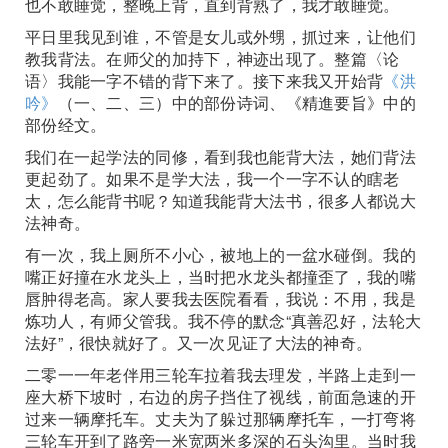
也不敢睡觉，整晚上背，直到背熟了，我才敢睡觉。
平日里我见到谁，不管是女儿或外甥，抓过来，让他们
教我背法。在师父的加持下，神迹出现了。整篇〈论
语〉我能一字不错的背下来了。接下来我又开始背
《洪
吟》
（一、二、三）中的部份诗词、《精進要旨》中的
部份经文。
我们在一起学法的同修，看到我也能背大法，她们背法
更起劲了。如果不是学大法，我一个一字不认的瞎老
太，怎么能背书呢？知道我能背大法书，很多人都说大
法神奇。
有一次，我上厕所不小心，被地上的一盆水碰倒。我的
嘴正好撞在水龙头上，当时把水龙头都撞歪了，我的嘴
唇肿得老高。家人要我去医院看看，我说：不用，我是
炼功人，有师父管我。我不停的默念“真善忍好，法轮大
法好”，很快就好了。又一次见证了大法的神奇。
二零一一年老伴用三轮车拉着我去理发，半路上走到一
座大桥下坡时，右边的房子挡住了视线，前面急速的开
过来一辆摩托车。丈夫为了躲过那辆摩托车，一打弯将
三轮车开到了路旁一米宽两米多深的石头沟里。当时我