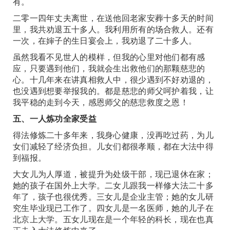
有。
二零一四年丈夫离世，在送他回老家安葬十多天的时间
里，我共劝退五十多人。我利用所有的场合救人。还有
一次，在婶子的生日宴会上，我劝退了二十多人。
虽然我看不见世人的模样，但我的心里对他们都有感
应，只要遇到他们，我就会生出救他们的那颗慈悲的
心。十几年来在讲真相救人中，很少遇到不好劝退的，
也没遇到想要举报我的。都是慈悲的师父呵护着我，让
我平稳的走到今天，感恩师父的慈悲救度之恩！
五、一人炼功全家受益
得法修炼二十多年来，我身心健康，没再吃过药，为儿
女们减轻了经济负担。儿女们都很孝顺，都在大法中得
到福报。
大女儿为人厚道，被提升为处级干部，现已退休在家；
她的孩子在国外上大学。二女儿跟我一样修大法二十多
年了，孩子也很优秀。三女儿是企业主管；她的女儿研
究生毕业现已工作了。四女儿是一名医师，她的儿子在
北京上大学。五女儿现在是一个年轻的科长，现在也真