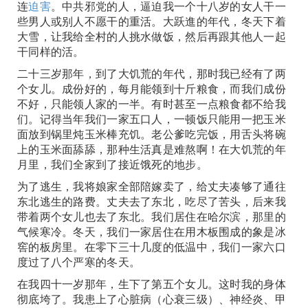
连
迫害
。中共邪党的人，逼迫我一个十八岁的女人干一
些男人或别人不愿干的重活。大跃進的年代，冬天下着
大雪，让我给全村的人挑水做饭，然后再跟其他人一起
干同样的活。
二十三岁那年，到了大饥荒的年代，那时我已经有了两
个女儿。成份好的，每月能领到十斤粮食，而我们成份
不好，只能领人家的一半。有时甚至一点粮食都不给我
们。记得当年我们一家五口人，一顿饭只能用一把玉米
面放到锅里炖玉米棒充饥。老公爹吃完饭，用舌头将碗
上的玉米面舔舔，那种生活真是难熬啊！在大饥荒的年
月里，我们全家到了接近饿死的地步。
为了逃生，我将娘家全部陪嫁卖了，给丈夫凑够了通往
东北逃生的路费。丈夫去了东北，吃尽了苦头，后来我
带着两个女儿也去了东北。我们居住在哈尔滨，那里的
气候寒冷。冬天，我们一家居住在用木板围成的象是冰
窖的板房里。在零下三十几度的低温中，我们一家六口
度过了八个严寒的冬天。
在我四十一岁那年，生下了第五个女儿。这时我的身体
彻底垮了。我患上了心脏病（心衰三级）、神经炎、甲