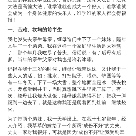
大法是高德大法，谁学谁就会成为一个好人；谁学谁就
会成为一个身体健康的快乐人，谁学谁的家人都会得福
报！
一、苦难、坎坷的前半生
我七岁失去亲生母亲，继母進门生下了一个妹妹，隔年
又生了一个弟弟。我在这样一个家庭里生活是太难熬
了。那个年月我吃尽了苦头。俗话说：有了后母有后
爹。当年的亲生父亲对我也是冷若冰霜。
记得在我十三岁的时候，继母让我带妹妹，又让我干一
些大人的活，如：挑水、打扫院子、喂鸡、垫圈等等。
有一年冬天，下了一场大雪，整个地面全是冰，我去挑
水，差点滑到井里，当时真想跳下井里死了算了。有一
次，继母让我烧火做饭，继母嫌我烧得不好，把我一脚
踢到一边去了，就是这样我还是爬着回到灶前，继续烧
火。
为了带两个弟妹，我一天学没上。在我十七岁那年，经
人介绍，我草草的嫁给了一个所谓“成份不好”的丈夫。
丈夫一家对我很好，可就是因为“成份不好”让我受到牵