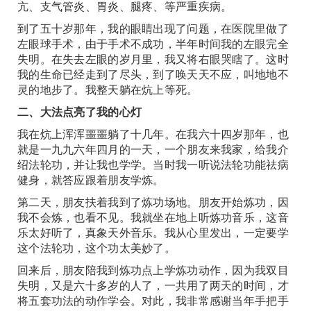
亢、支气管炎、胃炎、腿疼、等严重疾病。
到了五十岁那年，我的眼睛出现了问题，在医院里做了
左眼球手术，由于手术不成功，半年时间我的左眼完全
失明。在失去左眼的岁月里，我又将右眼哭瞎了。这时
我的生命已经走到了尽头，到了唤天天不应，叫地地不
灵的地步了。我整天躺在炕上等死。
二、大法点亮了我的心灯
我在炕上浑浑噩噩躺了十几年。在我六十四岁那年，也
就是一九九六年四月的一天，一个朋友来我家，给我介
绍法轮功，并让我也学学。当时我一听说法轮功能祛病
健身，就答应跟着朋友学炼。
第二天，朋友扶着我到了炼功场地。朋友开始炼功，因
我不会炼，也看不见。我就坐在地上听炼功音乐，这音
乐太好听了，真象天外音乐。我从心里发出，一定要学
这个法轮功，这个功太美妙了。
回来后，朋友陪我到炼功点上学炼功动作，因为我双目
失明，又是六十多岁的人了，一共用了两天的时间，才
将五套功法的动作学会。对此，我非常感谢当年手把手