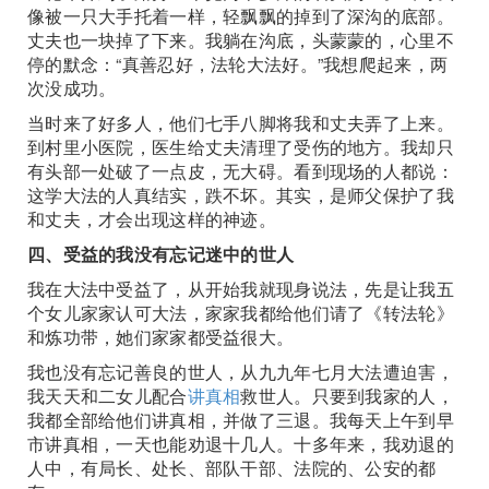
像被一只大手托着一样，轻飘飘的掉到了深沟的底部。
丈夫也一块掉了下来。我躺在沟底，头蒙蒙的，心里不
停的默念：“真善忍好，法轮大法好。”我想爬起来，两
次没成功。
当时来了好多人，他们七手八脚将我和丈夫弄了上来。
到村里小医院，医生给丈夫清理了受伤的地方。我却只
有头部一处破了一点皮，无大碍。看到现场的人都说：
这学大法的人真结实，跌不坏。其实，是师父保护了我
和丈夫，才会出现这样的神迹。
四、受益的我没有忘记迷中的世人
我在大法中受益了，从开始我就现身说法，先是让我五
个女儿家家认可大法，家家我都给他们请了《转法轮》
和炼功带，她们家家都受益很大。
我也没有忘记善良的世人，从九九年七月大法遭迫害，
我天天和二女儿配合
讲真相
救世人。只要到我家的人，
我都全部给他们讲真相，并做了三退。我每天上午到早
市讲真相，一天也能劝退十几人。十多年来，我劝退的
人中，有局长、处长、部队干部、法院的、公安的都