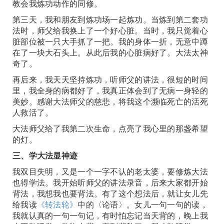
教会我炼功动作的同修。
第三天，我和朋友到炼功场一起炼功。当炼到第二套功
法时，师父给我换上了一个好心脏。当时，我只觉着心
脏部位被一只大手抓了一把。我的身体一折，无意中蹲
在了一块大石头上。从此后我的心脏病好了。大法太神
奇了。
再后来，我天天坚持炼功，听师父的讲法，很短的时间
里，我全身的病都好了，我真正体会到了无病一身轻的
美妙。感谢大法师父的慈悲，将我这个濒临死亡的活死
人救活了。
大法师父给了我第二次生命，点亮了我心里的那盏希望
的灯。
三、学大法显神迹
我双目失明，又是一个一字不认的老太婆，要修炼大法
也得学法。我开始听师父的讲法录音，后来大家都开始
背法，我想我也要背法。有了这个想法后，就让女儿先
给我读
《转法轮》
中的〈论语〉。女儿一句一句的读，
我就认真的一句一句记，有时怕忘记当天背的，晚上我