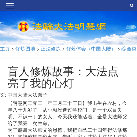
主页
>
修炼园地
>
正法修炼
>
修炼体会（中国大陆）
>
综合类
盲人修炼故事：大法点
亮了我的心灯
文: 中国大陆大法弟子
【明慧网二零二一年二月二十三日】我出生在农村，今
年八十九岁了，从小就没進过学校门，是一个双目失
明、不识一丁的女人。今天我还能活着，全是大法师父
给了我第二次生命。
为了感谢大法师父的恩德，我把自己二十四年得法修炼
发生的神迹故事说出来，告诉大家：法轮大法好！法轮