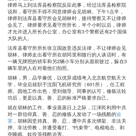
律师马上到法库县检察院反应此事，经过法库县检察院
说和，看守所不得不同意律师会见胡林。下午1点半，
律师到法库县看守所会见胡林时，接待警察又不让律师
会见了。律师要求见看守所所长，半个小时以后，律师
才允许进入所长办公室，办公室有3个警察还有2个国保
大队的人。
法库县看守所所长张立国故意违反法律，不让律师会见
胡林。律师走出看守所在胡同里和随行的人谈话时，有
一辆无牌照的轿车和另2辆小车分别从面前驶过，躲在3
辆车里的人在对着他们拍照。
胡林，男，品学兼优，以优异成绩考入北京航空航天大
学，毕业后就职于沈阳飞机研究所（601所），任工程
师。因他工作出色，受到领导、同事的认可，修炼法轮
功后，更是以真、善、忍的标准严格要求自己。
就在胡林的工作、事业蒸蒸日上之际，江泽民利用中共
对一群信仰真、善、忍的修炼人发动了一场残酷的
迫
害
，胡林因坚持真、善、忍，遭中共多次绑架、非法关
押、非法劳教，并遭受毒打、“约束带”、电棍电击、剥
夺睡眠、奴役等残酷迫害。