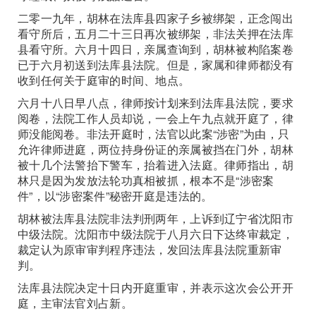
二零一九年，胡林在法库县四家子乡被绑架，正念闯出
看守所后，五月二十三日再次被绑架，非法关押在法库
县看守所。六月十四日，亲属查询到，胡林被构陷案卷
已于六月初送到法库县法院。但是，家属和律师都没有
收到任何关于庭审的时间、地点。
六月十八日早八点，律师按计划来到法库县法院，要求
阅卷，法院工作人员却说，一会上午九点就开庭了，律
师没能阅卷。非法开庭时，法官以此案“涉密”为由，只
允许律师进庭，两位持身份证的亲属被挡在门外，胡林
被十几个法警抬下警车，抬着进入法庭。律师指出，胡
林只是因为发放法轮功真相被抓，根本不是“涉密案
件”，以“涉密案件”秘密开庭是违法的。
胡林被法库县法院非法判刑两年，上诉到辽宁省沈阳市
中级法院。沈阳市中级法院于八月六日下达终审裁定，
裁定认为原审审判程序违法，发回法库县法院重新审
判。
法库县法院决定十日内开庭重审，并表示这次会公开开
庭，主审法官刘占新。