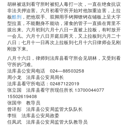
胡林被送到看守所时被犯人毒打一次，一直在绝食抗议
非法关押迫害。六月初看守所开始对他加重迫害，上拉
板
酷刑
，把他双手、双脚用手铐脚镣铐在铺板上呈大字
型拉直，不能翻身不能动，灌食的管子一直插在胃里不
拔出来。六月初到六月十八日一直被上拉板，有时放开
一会儿。六月十八日开庭后两天，又上拉板到六月二十
八日；七月十一日再次上拉板到七月十六日律师会见刚
刚放下来。
八月十六日，律师到法库县看守所会见胡林，又受到看
守所的刁难。
法库县公安局电话 024—88503258
周小龙 法库县公安局局长
法库县看守所电话：02487122019
张立国 法库县看守所现任所长 13700044077
15502619408
张国华 教导员
曾详彤 法库县公安局监管大队队长
李恒 法库县公安局政委
任凤武 法库县公安局监管大队教导员