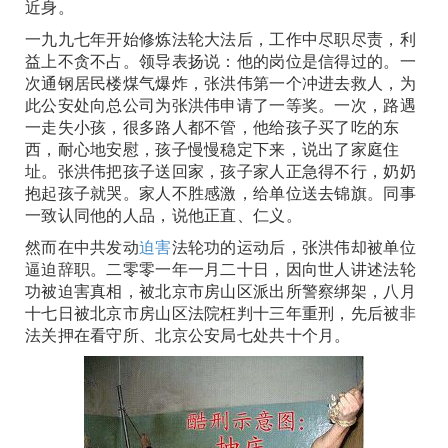
近身。
一九九七年开始修炼法轮大法后，工作中尽职尽责，利
益上不贪不占。领导表扬说：他的岗位是信得过的。一
次通钢居民楼煤气爆炸，张洪伟第一个冲进去救人，为
此公安处向总公司为张洪伟申请了一等奖。一次，路遇
一走失小孩，很多路人都不管，他给孩子买了吃的东
西，耐心地安慰，孩子慢慢稳定下来，说出了家庭住
址。张洪伟把孩子送回家，孩子家人正急得不行，奶奶
抱起孩子就哭。家人不胜感激，给单位送去锦旗。同事
一致认同他的人品，说他正直、仁义。
然而在中共发动
迫害
法轮功的运动后，张洪伟却被单位
逼迫辞职。二零零一年一月二十日，因向世人讲述法轮
功被迫害真相，被北京市房山区派出所警察绑架，八月
十七日被北京市房山区法院枉判十三年重刑，先后被非
法关押在看守所、北京公安局七处共十个月。