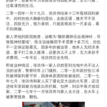
的孩子，还要长年为营救张洪伟四处奔波，受尽刁难，
过着凄苦的生活。
二零一四年一月十九日，张洪伟结束十三年冤狱回到家
中。此时的他大脑极怕震动，走路迟缓，膝关节不灵
活，四肢无力，视力衰弱，只能直视前方一尺多远，看
不到两侧。
家人带他到医院检查，诊断为“脑部囊肿压迫视神经，导
致视神经萎缩”。医生说做脑部手术需要十多万元，但也
不一定保证能看见。因多年的被迫害，他本人无经济来
源，妻子打工收入微薄，还要供儿子上学，无力承担手
术费用。一年半后，张洪伟完全失明。
即使这种情况，张洪伟一家人仍然受到当地中共不法人
员的迫害，警察经常上门骚扰。二零一五年因控告江泽
民被绑架到看守所，因身体原因拒收被放回。二零一七
年七月，张洪伟和家人买了通化至大连的火车票，还没
进候车室就被当地派出所拦截、扣押，到后半夜才放回
家。二零一七年十一月张洪伟与家人去大连，在火车上
被乘警搜身、翻包。