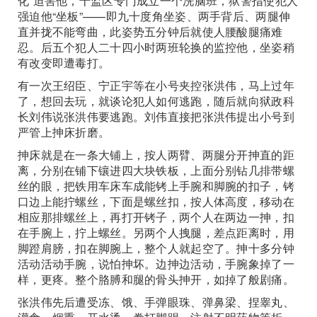
化”迫害他，十监区专门成立一个洗脑班，狱警指使犯人
强迫他“坐板”——即九十度角坐姿、两手背后、两腿伸
直并拢不能弯曲，此姿势五分钟后就使人腰酸腿痛难
忍。后五个犯人二十四小时两班轮换的监控他，坐姿稍
有改变即遭毒打。
有一次王绍臣、宁正宇等在小号夹控张洪伟，马上过年
了，想回去玩，就谈论犯人如何逃跑，随后就向狱政科
长刘伟说张洪伟要逃跑。刘伟直接把张洪伟提出小号到
严管上抻床折磨。
抻床就是在一条大铺上，按人两臂、两腿分开抻直的距
离，分别在铺下镶进四大块铁板，上面分别钻几排带螺
丝的眼，把铁用车床车成能铐上手腕和脚腕的扣子，铐
口边上能拧螺丝，下面是螺丝扣，按人体高度，移动在
相应那排螺丝上，再打开铐子，两个人在两边一抻，扣
在手腕上，拧上螺丝。另两个人拽腿，差点距离时，用
脚蹬肩膀，扣在脚腕上，整个人就起空了。抻十多分钟
活动活动手腕，说怕抻坏。边抻边活动，手腕象掉了一
样，更疼。整个胳膊和腿的骨头抻开，如掉了般剧痛。
张洪伟先后遭受冻、饿、手弹眼珠、弹鼻梁、捏睾丸、