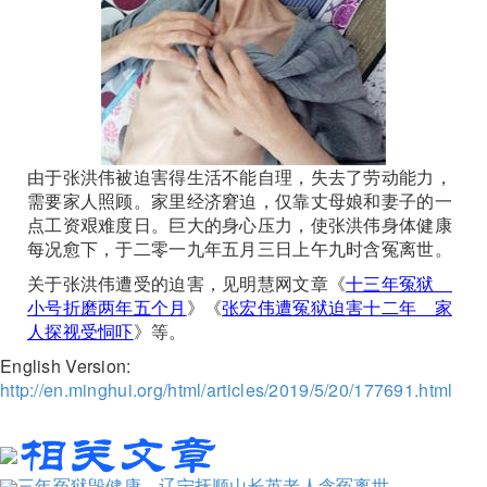
由于张洪伟被迫害得生活不能自理，失去了劳动能力，
需要家人照顾。家里经济窘迫，仅靠丈母娘和妻子的一
点工资艰难度日。巨大的身心压力，使张洪伟身体健康
每况愈下，于二零一九年五月三日上午九时含冤离世。
关于张洪伟遭受的迫害，见明慧网文章《
十三年冤狱
小号折磨两年五个月
》《
张宏伟遭冤狱迫害十二年 家
人探视受恫吓
》等。
English Version:
http://en.minghui.org/html/articles/2019/5/20/177691.html
三年冤狱毁健康 辽宁抚顺山长英老人含冤离世