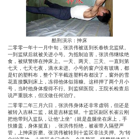
酷刑演示：抻床
二零零一年十一月中旬，张洪伟被送到长春铁北监狱。
一到监狱后就被关进小号。为抵制迫害，张洪伟继续绝
食，被狱警绑在抻床上。一天、两天、三天、一直到第
七天，七天七夜，滴水未进。小号的窗户没有玻璃，都
是钉的塑料布，整个下半截连塑料布都没了，窗外的雪
花直接飘到床上，冻得他体似筛糠。这样押了两个月小
号，当时他身体瘦得不行。到监狱医院，王院长检查后
说严重脱水，但没做任何治疗。
二零零二年三月六日，张洪伟身体还非常虚弱，但还是
被转入吉林二监，就是吉林监狱。十监区副区长崔云刚
把他带到入监队，让他“上坐”（就是盘腿坐在床上，手
扶膝盖，身体挺直），张洪伟拒绝，被崔带入隔壁严
管，上抻床折磨。张洪伟被转到十监区非法关押。为“转