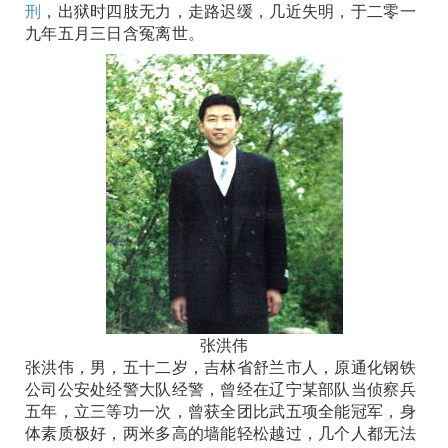
刑
，出狱时四肢无力，走路迟缓，几近失明，于二零一
九年五月三日含冤离世。
张洪伟
张洪伟，男，五十二岁，吉林省舒兰市人，原通化钢铁
公司公安处经警大队经警，曾经在辽宁某部队当侦察兵
五年，立三等功一次，曾获全团比武五项全能冠军，身
体素质极好，两米多高的墙能轻松越过，几个人都无法