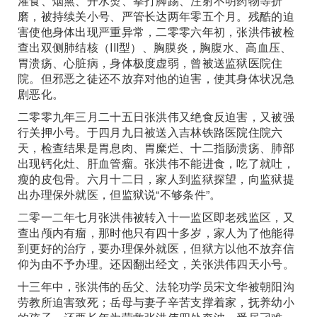
灌食、烟熏、开水烫、拳打脚踢、注射不明药物等折
磨，被持续关小号、严管长达两年零五个月。残酷的迫
害使他身体出现严重异常，二零零六年初，张洪伟被检
查出双侧肺结核（III型）、胸膜炎，胸腹水、高血压、
胃溃疡、心脏病，身体极度虚弱，曾被送监狱医院住
院。但邪恶之徒还不放弃对他的迫害，使其身体状况急
剧恶化。
二零零九年三月二十五日张洪伟又绝食反迫害，又被强
行关押小号。于四月九日被送入吉林铁路医院住院六
天，检查结果是胃息肉、胃糜烂、十二指肠溃疡、肺部
出现钙化灶、肝血管瘤。张洪伟不能进食，吃了就吐，
瘦的皮包骨。六月十二日，家人到监狱探望，向监狱提
出办理保外就医，但监狱说“不够条件”。
二零一二年七月张洪伟被转入十一监区即老残监区，又
查出颅内有瘤，那时他只有四十多岁，家人为了他能得
到更好的治疗，要办理保外就医，但狱方以他不放弃信
仰为由不予办理。还因翻出经文，关张洪伟四天小号。
十三年中，张洪伟的岳父、法轮功学员宋文华被朝阳沟
劳教所迫害致死；岳母与妻子辛苦支撑着家，抚养幼小