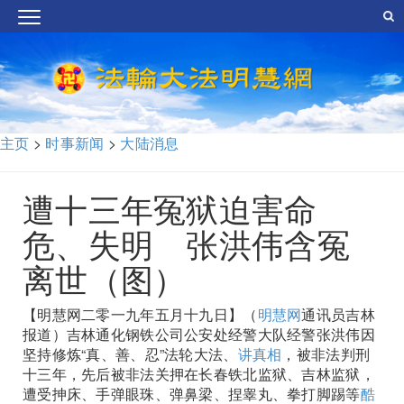
主页
>
时事新闻
>
大陆消息
遭十三年冤狱迫害命
危、失明 张洪伟含冤
离世（图）
【明慧网二零一九年五月十九日】（
明慧网
通讯员吉林
报道）吉林通化钢铁公司公安处经警大队经警张洪伟因
坚持修炼“真、善、忍”法轮大法、
讲真相
，被非法判刑
十三年，先后被非法关押在长春铁北监狱、吉林监狱，
遭受抻床、手弹眼珠、弹鼻梁、捏睾丸、拳打脚踢等
酷