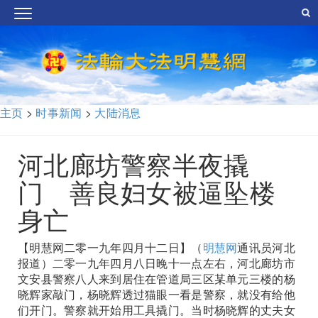
主页
>
时事新闻
>
大陆消息
河北廊坊警察半夜撬
门 善良妇女被逼坠楼
身亡
【明慧网二零一九年四月十二日】（
明慧网
通讯员河北
报道）二零一九年四月八日晚十一点左右，河北廊坊市
文安县警察八人来到居住在管道局三区某单元三楼的杨
晓辉家敲门，杨晓辉透过猫眼一看是警察，就没有给他
们开门。警察就开始用工具撬门。当时杨晓辉的丈夫女