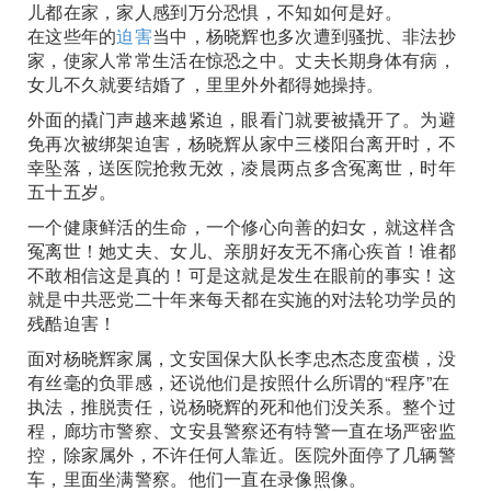
儿都在家，家人感到万分恐惧，不知如何是好。
在这些年的
迫害
当中，杨晓辉也多次遭到骚扰、非法抄
家，使家人常常生活在惊恐之中。丈夫长期身体有病，
女儿不久就要结婚了，里里外外都得她操持。
外面的撬门声越来越紧迫，眼看门就要被撬开了。为避
免再次被绑架迫害，杨晓辉从家中三楼阳台离开时，不
幸坠落，送医院抢救无效，凌晨两点多含冤离世，时年
五十五岁。
一个健康鲜活的生命，一个修心向善的妇女，就这样含
冤离世！她丈夫、女儿、亲朋好友无不痛心疾首！谁都
不敢相信这是真的！可是这就是发生在眼前的事实！这
就是中共恶党二十年来每天都在实施的对法轮功学员的
残酷迫害！
面对杨晓辉家属，文安国保大队长李忠杰态度蛮横，没
有丝毫的负罪感，还说他们是按照什么所谓的“程序”在
执法，推脱责任，说杨晓辉的死和他们没关系。整个过
程，廊坊市警察、文安县警察还有特警一直在场严密监
控，除家属外，不许任何人靠近。医院外面停了几辆警
车，里面坐满警察。他们一直在录像照像。