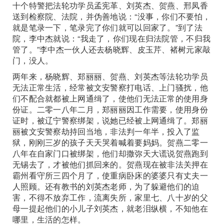
十个特警把法轮功学员孟宪革、刘英杰、贺燕、邢凤香
送到检察院、法院，并伪善地说：“没事，你们不要怕，
就是笔录一下，笔录完了你们就可以回家了。”到了法
院，李中杰就说：“我走了，你们现在归法院管，不归我
管了。”李中杰一伙人还去杨晓辉、皮玉芹、褚树元家敲
门，没人。
两年来，杨晓辉、郑丽丽、贺燕、刘英杰等法轮功学员
无法正常生活，经常被文安警察打电话、上门骚扰，他
们不配合就都被上网通缉了，使他们无法正常的使用身
份证。二零一八年二月，郑丽丽因工作需要，使用身份
证时，被辽宁警察绑架，说她已经被上网通缉了。郑丽
丽被文安警察劫持回当地，非法判一年半，投入了监
狱，刚刚三岁的孩子天天哭着喊着要妈妈。贺燕二零一
八年在自家门口被绑架，他们却撒弥天大谎说贺燕跑到
无锡去了，才被他们抓回来的。贺燕现在被非法关押在
霸州看守所三四个月了，使重病卧床的婆婆只有丈夫一
人照顾。还有教书的刘英杰老师，为了躲避他们的迫
害，不得不放弃工作，流离失所，家里七、八十岁的父
母一提起他们的小儿子刘英杰，就老泪纵横，不知他在
哪里，生活的怎样。