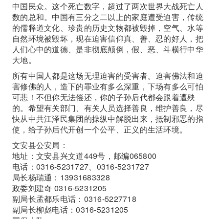
中国民众。这个死亡数字，超过了两次世界大战死亡人
数的总和。中国有三分之二以上的家庭遭受迫害，传统
的儒释道文化、珍贵的历史文物都被毁掉，空气、水等
自然环境被毁坏，现在迫害信仰真、善、忍的好人，把
人们心中的道德、是非彻底颠倒，假、恶、斗横行中华
大地。
所有中国人都是这场无理迫害的受害者。迫害佛法和迫
害修佛的人，造下的罪业有多么深重，下场有多么可怕
可悲！不但你无法偿还，你的子孙后代都会跟着遭殃
的。希望有关部门、有关人员选择善良，维护善良，尽
快从中共江泽民集团的操纵中解脱出来，抵制邪恶的指
使，给子孙后代开创一个公平、正义的生活环境。
文安县公安局：
地址：文安县兴文道449号，邮编065800
电话：0316-5231727、0316-5231727
局长杨瑞通：13931683328
政委刘建奇 0316-5231205
副局长孟都乐电话：0316-5227718
副局长柳彪电话：0316-5231205