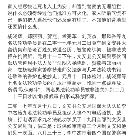
家人想尽快让死者入土为安，却遭到警察的无理阻拦，
说什么必须得经过他们批准方可火化。家人听后气愤不
已。他们把人逼死他们还反倒有理了。不知他们背地里
还要搞什么鬼。
杨晓辉、郑丽丽、贺燕、孟宪革、刘英杰、邢凤香等九
名法轮功学员是在二零一七年元月二日驱车到文安县大
留镇集市给老百姓免费送台历，被警察绑架，被非法关
押在拘留所。元月十一日下午，文安县公安局警察伙同
廊坊管道局不法人员非法闯入杨晓辉、贺燕与郑丽丽
家，在杨晓辉家警察抄走师父法像与几本法轮功书籍，
连敬香的香炉也被抄走。元月十二日体检时，杨晓辉等
七名女法轮功学员的血压严重超标，晚间十点被释放，
所谓“取保候审”。两名男法轮功学员被非法关押到二月
二十三日才以“取保候审”的形式释放回家。
二零一七年五月十八日，文安县公安局国保大队队长李
中杰给九名法轮功学员及担保人挨个打电话骚扰、威
胁，打电话要求九名法轮功学员于十九日全部到文安县
公安局见面，借口是：取保候审需每三个月到文安和他
们见一次面。八月三十日，李中杰带着四个国保警察与