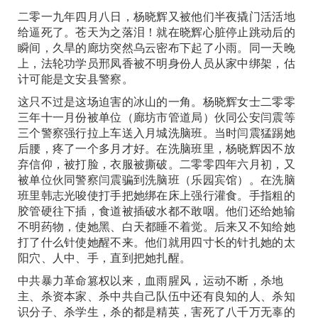
二零一九年四月八日，杨晓辉又被他们半夜撬门活活地
给逼死了。苍天为之落泪！就在晓辉心脏停止跳动后的
瞬间，久旱的廊坊突然乌云密布下起了小雨。同一天晚
上，法轮功学员邢凤香被不明身份人员从家中绑架，估
计可能是文安县警察。
这只不过是这场迫害的冰山的一角。杨晓辉女士二零零
三年十一月份被单位（廊坊市管道局）伙同公安闫震等
三个警察强行拉上车送入月城洗脑班。当时闫震猛踢她
后腰，疼了一个多月才好。在洗脑班里，杨晓辉因不放
弃信仰，被打脸，衣服被撕破。二零零四年六月初，又
被单位伙同警察闫震骗到洗脑班（乐园宾馆）。在洗脑
班里韩志光唆使打手把她绑在床上强行灌食。手指粗的
胶管硬往下插，食道被插破水都不敢咽。他们还给她输
不明药物，使她黑、白天都睡不着觉。后来又不知给她
打了什么针使她醒不来。他们就用四寸长的针扎她的太
阳穴、人中、手，直到把她扎醒。
中共暴力革命篡权以来，血雨腥风，运动不断，杀地
主、杀资本家、杀中共自己队伍中还有良知的人、杀知
识分子、杀学生，杀的都是精英，害死了八千万无辜的