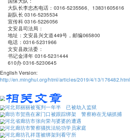
国保大队：
大队长李忠杰电话：0316-5235566、13831605616
副队长 0316-5235534
宣传科 0316-5226056
文安县司法局：
地址：文安县兴文道449号，邮编065800
电话：0316-5231966
文安县政法委：
书记金泽年 0316-5231444
610办 0316-5230645
English Version:
http://en.minghui.org/html/articles/2019/4/13/176482.html
河北郑丽丽被冤判一年半 已被劫入监狱
廊坊市贺燕在家门口被跟踪绑架 警察称在无锡抓捕
河北省廊坊市张向荣与婆婆的遭遇
河北廊坊市警察骚扰法轮功学员家庭
河北廊坊孔祥莲被绑架到看守所