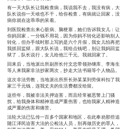
有一天大队长让我检查病，我说我不去，我没有病，大
队长说你一天啥也不干，给你检查，有病就让回家，没
病你就在这乖乖的呆着。
到医院检查出来心脏病、脑梗塞，她们告诉我女儿：让
你妈回家，一分钱不用花，因为你妈不转化还影响别人
转化，但办手续时那上写的是六个月假，我女儿怕再把
我抓回监狱，跟大队长说，我给点钱吧，别让我妈回监
狱了，队长说行，女儿给他三千元。我就回家了。
回来后，当地派出所副所长付文忠带领孙继库、李海生
等人来我家非法抄家两次，抄走大法书籍等个人物品。
这次非法劳教，当地派出所所长孙某某到劳保科扣了我
家三千元钱，连我丈夫的生活费都没给留。
这些年，我被非法关押迫害，而且经常被恶警上门骚
扰，给我身体和精神造成严重伤害，也给我家人精神造
成严重的伤害和痛苦。
法轮大法已弘传一百多个国家和地区，在此奉劝那些追
随江泽民迫害大法的公检法人员，别再做历史的罪人，