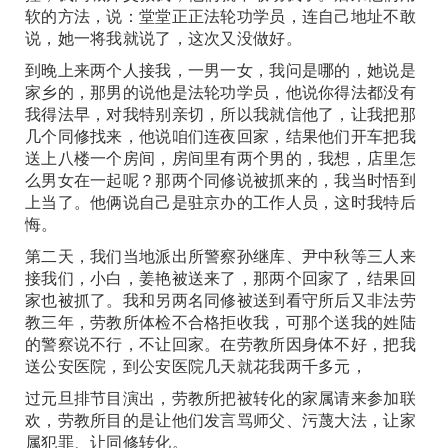
软的方法，说：堂堂正正法轮功学员，连自己地址不敢
说，她一将我就说了，这次又没做好。
到晚上来两个人接我，一男一女，我问是哪的，她说是
家乡的，那男的说他是法轮功学员，他说你得法都没有
我得法早，对我特别亲切，所以我就信他了，让我把那
几个同修找来，他说咱们连夜回家，结果他们开车把我
送上八楼一个房间，房间里有两个男的，我想，店里怎
么男女在一起呢？那两个同修说被抓来的，我当时悟到
上当了。他俩说自己是驻京办的工作人员，这时我特后
悔。
第二天，我们当地派出所警察孙继库、尹中秋等三人来
接我们，小白，姜艳被送来了，那两个回家了，结果回
家也被抓了。我和另两名同修被送到看守所后又非法劳
教三年，劳教所体检不合格拒收我，可那个送我的姓陆
的警察说不行，不让回家。在劳教所因身体不好，把我
送公安医院，到公安医院几天就花我两千多元，
过元旦排节目演出，劳教所把被转化的家属请来参加联
欢，劳教所目的是让他们发言骂师父、污蔑大法，让家
属犯罪、让同修转化。