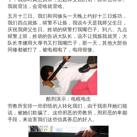
我就背法，会背啥就背啥。
五月十三日。我们和同修头一天晚上约好十三日炼功，
我们四点就炼，狱警不让炼，我说今天是我师父生日，
庆祝我师父生日。姓胡的狱警打我嘴巴子。到八、九点
狱警上班，姓胡的告诉大队长，说不让我炼我就哭，大
队长李娜用大厚书又打我嘴巴子，那一天，其他大部份
同修都被打了，被电棍电了，电得很惨。
酷刑演示：电棍电击
劳教所安排一些邪悟的人转化我们，由于我崇拜她们能
说，被她们欺骗了。这些邪恶的劳教所，用邪恶的卑鄙
手段，来迫害我们这些信真善忍的好人。