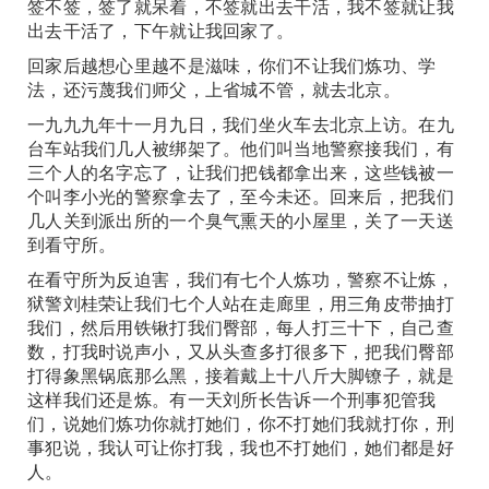
签不签，签了就呆着，不签就出去干活，我不签就让我
出去干活了，下午就让我回家了。
回家后越想心里越不是滋味，你们不让我们炼功、学
法，还污蔑我们师父，上省城不管，就去北京。
一九九九年十一月九日，我们坐火车去北京上访。在九
台车站我们几人被绑架了。他们叫当地警察接我们，有
三个人的名字忘了，让我们把钱都拿出来，这些钱被一
个叫李小光的警察拿去了，至今未还。回来后，把我们
几人关到派出所的一个臭气熏天的小屋里，关了一天送
到看守所。
在看守所为反迫害，我们有七个人炼功，警察不让炼，
狱警刘桂荣让我们七个人站在走廊里，用三角皮带抽打
我们，然后用铁锹打我们臀部，每人打三十下，自己查
数，打我时说声小，又从头查多打很多下，把我们臀部
打得象黑锅底那么黑，接着戴上十八斤大脚镣子，就是
这样我们还是炼。有一天刘所长告诉一个刑事犯管我
们，说她们炼功你就打她们，你不打她们我就打你，刑
事犯说，我认可让你打我，我也不打她们，她们都是好
人。