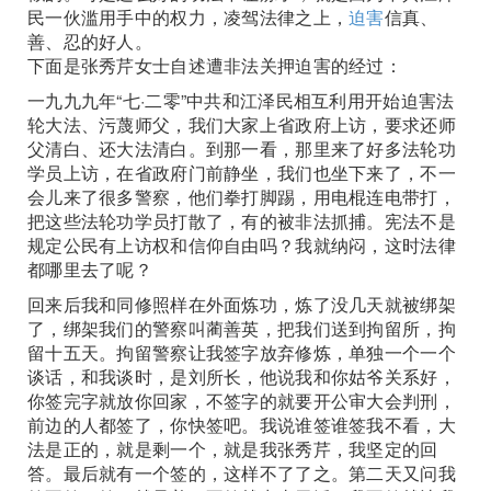
民一伙滥用手中的权力，凌驾法律之上，
迫害
信真、
善、忍的好人。
下面是张秀芹女士自述遭非法关押迫害的经过：
一九九九年“七·二零”中共和江泽民相互利用开始迫害法
轮大法、污蔑师父，我们大家上省政府上访，要求还师
父清白、还大法清白。到那一看，那里来了好多法轮功
学员上访，在省政府门前静坐，我们也坐下来了，不一
会儿来了很多警察，他们拳打脚踢，用电棍连电带打，
把这些法轮功学员打散了，有的被非法抓捕。宪法不是
规定公民有上访权和信仰自由吗？我就纳闷，这时法律
都哪里去了呢？
回来后我和同修照样在外面炼功，炼了没几天就被绑架
了，绑架我们的警察叫蔺善英，把我们送到拘留所，拘
留十五天。拘留警察让我签字放弃修炼，单独一个一个
谈话，和我谈时，是刘所长，他说我和你姑爷关系好，
你签完字就放你回家，不签字的就要开公审大会判刑，
前边的人都签了，你快签吧。我说谁签谁签我不看，大
法是正的，就是剩一个，就是我张秀芹，我坚定的回
答。最后就有一个签的，这样不了了之。第二天又问我