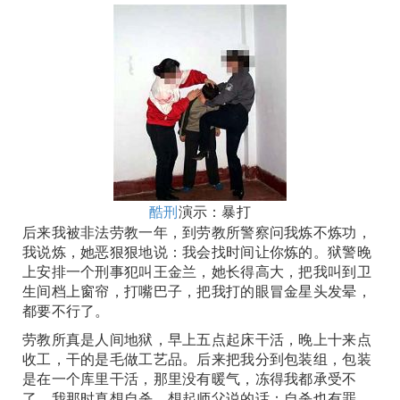
酷刑
演示：暴打
后来我被非法劳教一年，到劳教所警察问我炼不炼功，
我说炼，她恶狠狠地说：我会找时间让你炼的。狱警晚
上安排一个刑事犯叫王金兰，她长得高大，把我叫到卫
生间档上窗帘，打嘴巴子，把我打的眼冒金星头发晕，
都要不行了。
劳教所真是人间地狱，早上五点起床干活，晚上十来点
收工，干的是毛做工艺品。后来把我分到包装组，包装
是在一个库里干活，那里没有暖气，冻得我都承受不
了，我那时真想自杀，想起师父说的话：自杀也有罪。