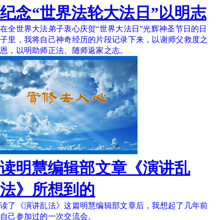
纪念“世界法轮大法日”以明志
在全世界大法弟子衷心庆贺“世界大法日”光辉神圣节日的日
子里，我将自己神奇经历的片段记录下来，以谢师父救度之
恩，以明助师正法、随师返家之志。
读明慧编辑部文章《演讲乱
法》所想到的
读了《演讲乱法》这篇明慧编辑部文章后，我想起了几年前
自己参加过的一次交流会。