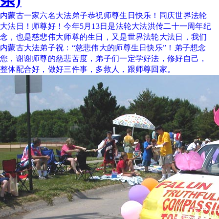
内蒙古一家六名大法弟子恭祝师尊生日快乐！同庆世界法轮
大法日！师尊好！今年5月13日是法轮大法洪传二十一周年纪
念，也是慈悲伟大师尊的生日，又是世界法轮大法日，我们
内蒙古大法弟子祝：“慈悲伟大的师尊生日快乐”！弟子想念
您，谢谢师尊的慈悲苦度，弟子们一定学好法，修好自己，
整体配合好，做好三件事，多救人，跟师尊回家。