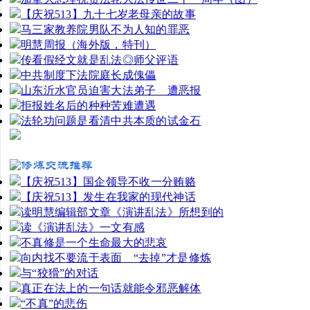
【庆祝513】九十七岁老母亲的故事
马三家教养院男队不为人知的罪恶
明慧周报（海外版，特刊）
传看假经文就是乱法◎师父评语
中共制度下法院庭长成傀儡
山东沂水官员迫害大法弟子 遭恶报
拒报姓名后的种种苦难遭遇
法轮功问题是看清中共本质的试金石
【庆祝513】国企领导不收一分贿赂
【庆祝513】发生在我家的现代神话
读明慧编辑部文章《演讲乱法》所想到的
读《演讲乱法》一文有感
不真修是一个生命最大的悲哀
向内找不要流于表面 “去掉”才是修炼
与“狡猾”的对话
真正在法上的一句话就能令邪恶解体
“不真”的悲伤