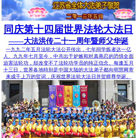
同庆第十四届世界法轮大法日
——大法洪传二十一周年暨师父华诞
一九九二年五月法轮大法公开传出，七年间学炼者达一亿
人。九九年七月至今，中共出于妒嫉和对真善忍的恐惧全面
迫害法轮功，却改变不了法轮功学员的纯正信念。每逢五月
十三日，世界各地特别是中国大陆的大法弟子都向明慧网寄
来成千上万的贺词，庆祝世界法轮大法日并贺师尊华诞。