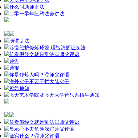
大法弟子必须学法
什么叫助师正法
二零一零年纽约法会讲法
演讲乱法
珍惜维护修炼环境 理智清醒证实法
传看假经文就是乱法◎师父评语
通告
通报
你是修炼人吗？◎师父评语
海外弟子不要干扰大陆弟子
紧急通知
飞天艺术学院及飞天大学音乐系招生通知
传看假经文就是乱法◎师父评语
显示心不去危险深◎师父评语
证实什么？◎师父评语