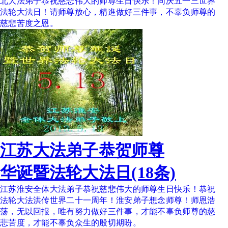
北大法弟子恭祝慈悲伟大的师尊生日快乐！同庆五一三世界
法轮大法日！请师尊放心，精進做好三件事，不辜负师尊的
慈悲苦度之恩。
江苏大法弟子恭贺师尊
华诞暨法轮大法日(18条)
江苏淮安全体大法弟子恭祝慈悲伟大的师尊生日快乐！恭祝
法轮大法洪传世界二十一周年！淮安弟子想念师尊！师恩浩
荡，无以回报，唯有努力做好三件事，才能不辜负师尊的慈
悲苦度，才能不辜负众生的殷切期盼。