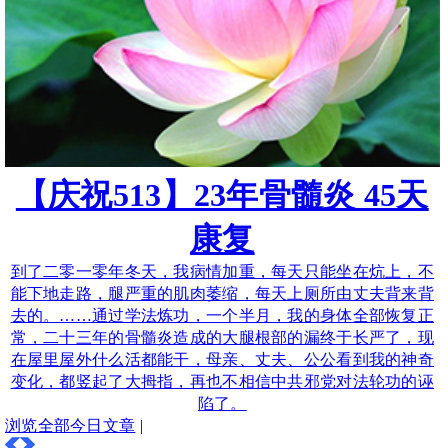
【庆祝513】23年骨髓炎 45天
康复
到了二零一零年冬天，我病情加重，每天只能坐在炕上，不
能下地走路，腿严重的肌肉萎缩，每天上厕所由丈夫背来背
去的。……通过学法炼功，一个半月，我的身体全部恢复正
常，二十三年的骨髓炎造成的大腿根部的漏终于长严了，现
在屋里屋外什么活都能干，母亲、丈夫、公公看到我的神奇
变化，都竖起了大拇指，再也不相信中共邪党对法轮功的诬
陷了。
浏览全部今日文章
|