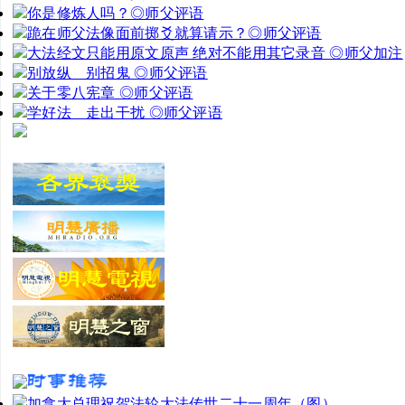
你是修炼人吗？◎师父评语
跪在师父法像面前掷爻就算请示？◎师父评语
大法经文只能用原文原声 绝对不能用其它录音 ◎师父加注
别放纵 别招鬼 ◎师父评语
关于零八宪章 ◎师父评语
学好法 走出干扰 ◎师父评语
加拿大总理祝贺法轮大法传世二十一周年（图）