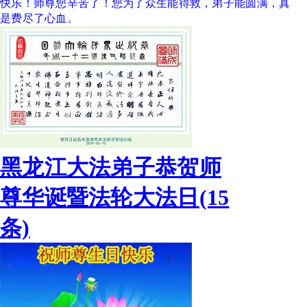
快乐！师尊您辛苦了！您为了众生能得救，弟子能圆满，真
是费尽了心血。
黑龙江大法弟子恭贺师
尊华诞暨法轮大法日(15
条)