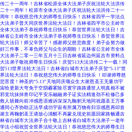
传二十一周年！吉林省松原全体大法弟子庆祝法轮大法洪传
二十一周年！松原市全体大法弟子庆祝法轮大法洪传二十一
周年！恭祝慈悲伟大的师尊生日快乐！吉林省四平一学法点
大法弟子普天同庆世界法轮大法日！吉林省四平市公主岭市
全体大法弟子恭祝师尊生日快乐！恭贺世界法轮大法日！吉
林省公主岭市全体大法弟子恭祝师尊生日快乐！恭贺世界法
轮大法日！师父辛苦了！感谢师父慈悲救度！弟子会努力做
好三件事，不辜负师父与众生的期盼！吉林省公主岭市全体
大法弟子二零一三年五月十三日吉林省延边州延吉市资料点
大法弟子敬祝师尊生日快乐！庆贺513大法洪传二十一载！同
贺513世界法轮大法日！吉林省白城市大法弟子庆贺“5.13”世
界法轮大法日！恭祝慈悲伟大的师尊生日快乐 ！叩谢师尊慈
悲苦度！神圣的“5.13”天地同庆颂众生大谢恩圣王无量功宇
宙给更新大穹免于空阴霾雾除尽寰宇路路通世人明真相不被
邪党坑抹掉兽印记平安乐融融弟子证实法精進劲不松修己多
救人斩棘向前冲感恩语难诉深深九鞠躬天地同祝愿圣王万事
通同心齐协助正法早成功宇宙有所属万物有归宗感恩再叩首
谢主再鞠躬圣王请放心清醒不再蒙兑现史前愿回家路畅通吉
林省白城市大法弟子合十敬上吉林省白城市大法弟子一老年
学法小组祝贺全世界法轮大法日！恭祝慈悲伟大的师尊生日