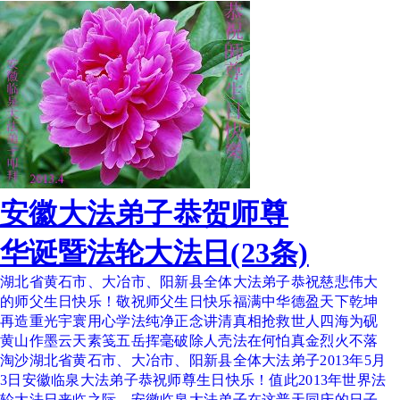
安徽大法弟子恭贺师尊
华诞暨法轮大法日(23条)
湖北省黄石市、大冶市、阳新县全体大法弟子恭祝慈悲伟大
的师父生日快乐！敬祝师父生日快乐福满中华德盈天下乾坤
再造重光宇寰用心学法纯净正念讲清真相抢救世人四海为砚
黄山作墨云天素笺五岳挥毫破除人壳法在何怕真金烈火不落
淘沙湖北省黄石市、大冶市、阳新县全体大法弟子2013年5月
3日安徽临泉大法弟子恭祝师尊生日快乐！值此2013年世界法
轮大法日来临之际，安徽临泉大法弟子在这普天同庆的日子