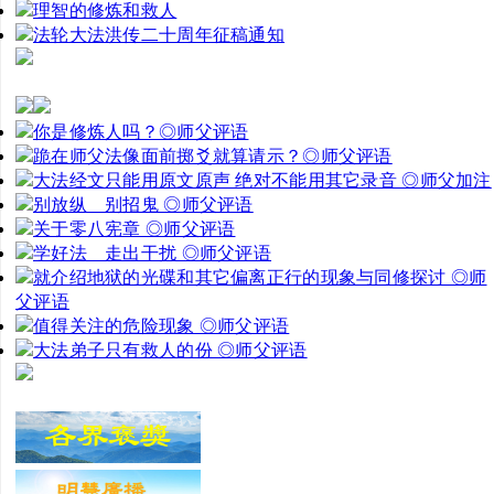
理智的修炼和救人
法轮大法洪传二十周年征稿通知
你是修炼人吗？◎师父评语
跪在师父法像面前掷爻就算请示？◎师父评语
大法经文只能用原文原声 绝对不能用其它录音 ◎师父加注
别放纵 别招鬼 ◎师父评语
关于零八宪章 ◎师父评语
学好法 走出干扰 ◎师父评语
就介绍地狱的光碟和其它偏离正行的现象与同修探讨 ◎师
父评语
值得关注的危险现象 ◎师父评语
大法弟子只有救人的份 ◎师父评语