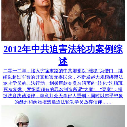
2012年中共迫害法轮功案例综
述
二零一二年，陷入穷途末路的中共邪党以“维稳”为借口，继
续以超过军费的开支迫害无辜民众，不断发起大规模绑架法
轮功学员的非法行动；划拨巨款令臭名昭著的“转化”洗脑班
死灰复燃；罗织莫须有的罪名制造所谓“大案”、“要案”；操
纵法庭践踏法律，肆意判处无辜好人重刑；同时以超乎想象
的酷刑和药物摧残逼迫法轮功学员放弃信仰……