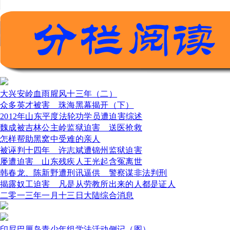
大兴安岭血雨腥风十三年（二）
众多英才被害 珠海黑幕揭开（下）
2012年山东平度法轮功学员遭迫害综述
魏成被吉林公主岭监狱迫害 送医抢救
怎样帮助黑窝中受难的亲人
被诬判十四年 许志斌遭锦州监狱迫害
屡遭迫害 山东残疾人王光起含冤离世
韩春龙、陈新野遭刑讯逼供 警察谋非法判刑
揭露奴工迫害 凡是从劳教所出来的人都是证人
二零一三年一月十三日大陆综合消息
印尼巴厘岛青少年组学法活动侧记（图）