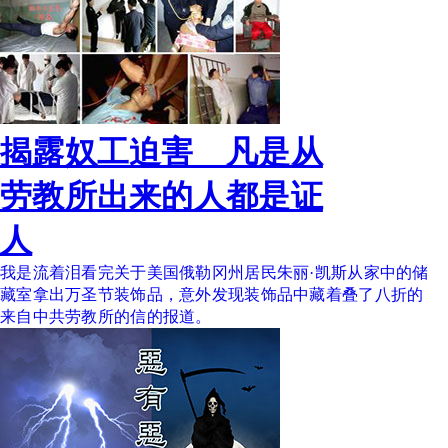
揭露奴工迫害 凡是从
劳教所出来的人都是证
人
我是流着泪看完关于美国俄勒冈州居民朱丽·凯斯从家中的储
藏室拿出万圣节装饰品，意外发现装饰品中藏着叠了八折的
来自中共劳教所的信的报道。