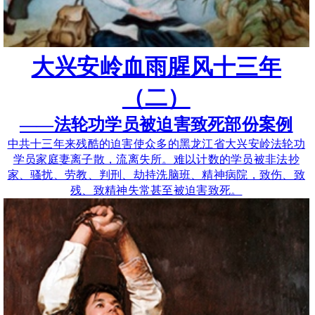
大兴安岭血雨腥风十三年
（二）
——法轮功学员被迫害致死部份案例
中共十三年来残酷的迫害使众多的黑龙江省大兴安岭法轮功
学员家庭妻离子散，流离失所。难以计数的学员被非法抄
家、骚扰、劳教、判刑、劫持洗脑班、精神病院，致伤、致
残、致精神失常甚至被迫害致死。