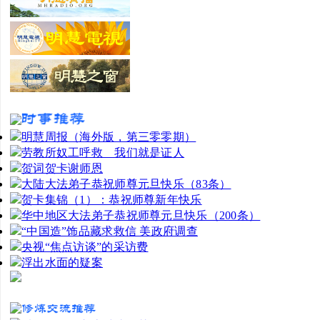
明慧周报（海外版，第三零零期）
劳教所奴工呼救 我们就是证人
贺词贺卡谢师恩
大陆大法弟子恭祝师尊元旦快乐（83条）
贺卡集锦（1）：恭祝师尊新年快乐
华中地区大法弟子恭祝师尊元旦快乐（200条）
“中国造”饰品藏求救信 美政府调查
央视“焦点访谈”的采访费
浮出水面的疑案