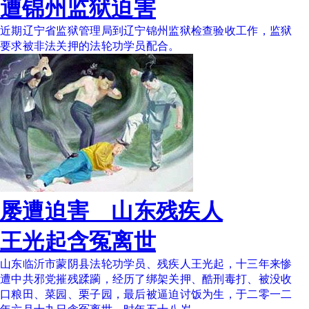
遭锦州监狱迫害
近期辽宁省监狱管理局到辽宁锦州监狱检查验收工作，监狱
要求被非法关押的法轮功学员配合。
屡遭迫害 山东残疾人
王光起含冤离世
山东临沂市蒙阴县法轮功学员、残疾人王光起，十三年来惨
遭中共邪党摧残蹂躏，经历了绑架关押、酷刑毒打、被没收
口粮田、菜园、栗子园，最后被逼迫讨饭为生，于二零一二