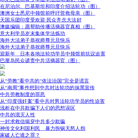
在尼泊尔、巴基斯坦和印度介绍法轮功（图）
澳洲女士悉尼中领馆前呼吁营救母亲（图）
天国乐团印度受欢迎 民众齐念大法好
澳媒编辑：愿帮助传播活摘器官真相（图）
意大利学员岁末集体学法炼功
海外大法弟子恭祝师尊元旦快乐
海外大法弟子恭祝师尊元旦快乐
迎新年 日本各地法轮功学员中领馆前抗议迫害
巴厘岛民众谴责中共活摘器官（图）
从“劳教”看中共的“依法治国”完全是谎言
从“南周”事件想到中共对法轮功的抹黑宣传
中共劳教制度的罪恶
从“印度强奸案”看中共对男法轮功学员的性迫害
浅析在中共欺骗下人们的思想误区
中共的泯灭人性
一封求救信揭穿中共多少欺骗
神传文化利国利民 暴力拆锅天怒人怨
家破人亡谁之罪？