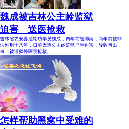
魏成被吉林公主岭监狱
迫害 送医抢救
吉林省农安县法轮功学员魏成，四年前被绑架，两年前被非
法判刑十八年，日前因遭公主岭监狱严重迫害，导致胃出
血，被送狱外医院抢救。
怎样帮助黑窝中受难的