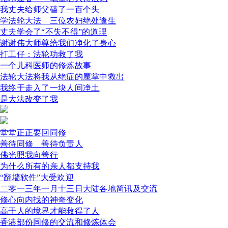
我丈夫给师父磕了一百个头
学法轮大法 三位农妇绝处逢生
丈夫学会了“不失不得”的道理
谢谢伟大师尊给我们净化了身心
打工仔：法轮功救了我
一个儿科医师的修炼故事
法轮大法将我从绝症的魔掌中救出
我终于走入了一块人间净土
是大法改变了我
堂堂正正要回同修
善待同修 善待负责人
佛光照我向善行
为什么所有的亲人都支持我
“翻墙软件”大受欢迎
二零一三年一月十三日大陆各地简讯及交流
修心向内找的神奇变化
高于人的境界才能救得了人
香港部份同修的交流和修炼体会