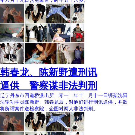
年六月十九日含冤离世，时年五十八岁。
韩春龙、陈新野遭刑讯
逼供 警察谋非法判刑
辽宁丹东市四道桥派出所二零一二年十二月十一日绑架沈阳
法轮功学员陈新野、韩春龙后，对他们进行刑讯逼供，并欲
将所谓案件送检察院，企图对两人非法判刑。