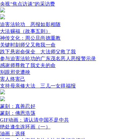
央视“焦点访谈”的采访费
迫害法轮功 恶报如影相随
大法赐福（故事五则）
神传文化：周公旦尚德重教
关键时刻师父又救我一命
跌下悬岩命保全 大法师父救了我
参与迫害法轮功的广东茂名恶人恶报警示录
感谢师尊救了我丈夫的命
别跟邪党遭殃
害人终害己
支持母亲修大法 三儿一女得福报
篆刻：真善忍好
篆刻：佛恩浩荡
GIF动画：请认清中国不是中共
绝处逢生连环画（一）
油画：选择