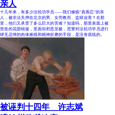
亲人
十几年来，有多少法轮功学员——我们修炼“真善忍”的亲
人，被非法关押在北京的男、女劳教所、监狱迫害？在那
里，他们又承受了多么巨大的苦难？知道吗，那里表面上被
营造的花团锦簇，里面却邪恶至极，恶警对法轮功学员进行
肆无忌惮的肉体摧残和精神折磨的手段，是没有底线的。
被诬判十四年 许志斌