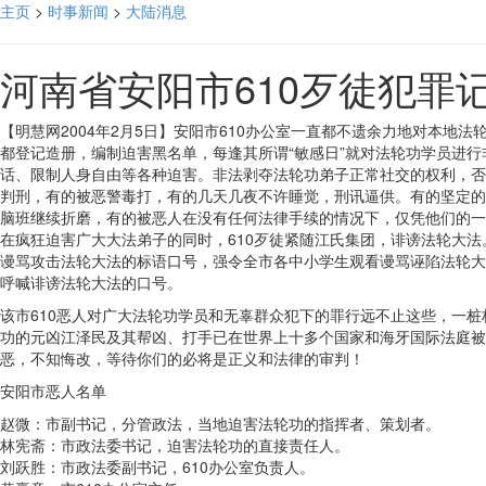
主页
>
时事新闻
>
大陆消息
河南省安阳市610歹徒犯罪
【明慧网2004年2月5日】安阳市610办公室一直都不遗余力地对本地法
都登记造册，编制迫害黑名单，每逢其所谓“敏感日”就对法轮功学员进
话、限制人身自由等各种迫害。非法剥夺法轮功弟子正常社交的权利，否
判刑，有的被恶警毒打，有的几天几夜不许睡觉，刑讯逼供。有的坚定的
脑班继续折磨，有的被恶人在没有任何法律手续的情况下，仅凭他们的一
在疯狂迫害广大大法弟子的同时，610歹徒紧随江氏集团，诽谤法轮大
谩骂攻击法轮大法的标语口号，强令全市各中小学生观看谩骂诬陷法轮大
呼喊诽谤法轮大法的口号。
该市610恶人对广大法轮功学员和无辜群众犯下的罪行远不止这些，一
功的元凶江泽民及其帮凶、打手已在世界上十多个国家和海牙国际法庭被
恶，不知悔改，等待你们的必将是正义和法律的审判！
安阳市恶人名单
赵微：市副书记，分管政法，当地迫害法轮功的指挥者、策划者。
林宪斋：市政法委书记，迫害法轮功的直接责任人。
刘跃胜：市政法委副书记，610办公室负责人。