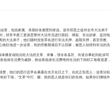
的迫害，包括家属、亲朋好友都受到牵连。该市邪恶之徒对全市大法弟子
权利，经常半夜三更派恶警对大法学员进行跟踪、绑架、非法抄家、监控电
迫害的大法弟子，他们随时捏造罪名进行非法关押、超期关押，甚至劳教、
丧心病狂地进一步迫害，有的劳教期满后不让回家，被恶人劫持到非法的洗
等媒体播发诬陷法轮大法的文章、录像，强令各县区、街道办事处到处涂写
发低保生活费为威胁，胁迫靠低保生活费维持生活的下岗职工每夜巡逻，
更清楚，他们的恶行迟早会暴露在光天化日之下。在此正告恶人：迫害法轮
有好下场，“文革”中打、砸、抢的恶人就是你们的先例。如果你们继续作