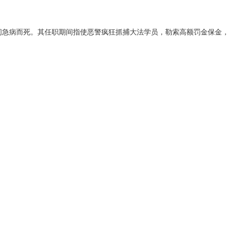
间急病而死。其任职期间指使恶警疯狂抓捕大法学员，勒索高额罚金保金，