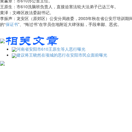
黄赢章：市610办公室主任。
王原生：市610洗脑班负责人，直接迫害法轮大法弟子已达三年。
黄泽：文峰区政法委副书记。
李振声：龙安区（原郊区）公安分局政委，2003年秋在省公安厅培训期
的“
保证书
”、“悔过书”在学员住地附近大肆张贴，手段卑鄙、恶劣。
河南省安阳市610王原生等人恶行曝光
建议将王晓然在项城的恶行在安阳市民众面前曝光