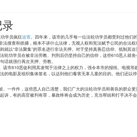
记录
轮功学员疯狂
迫害
。四年来，该市的几乎每一位法轮功学员都受到过他们
行非法搜查和抓捕，根本不讲什么法律，无视人权和宪法赋予公民的合法
则就以“非法聚集”的罪名进行非法关押。对于坚持真善忍信仰、抵制其
法轮功学员在被非法劳教、判刑后仍坚持自己的信仰，这些610恶人就
句话就强行再次关押、劳教。
法。该市610恶徒利用其凌驾于法律之上的权力，强令本市的报纸、电视
法的电影及组织集体签名，以达到他们毒害无辜儿童的目的。他们还以停
桩桩、一件件，这些恶人自己清楚，我们广大的法轮功学员和善良的群众
起诉，有的高官被判有罪，暴政终将会成为历史，充当帮凶和打手决不会