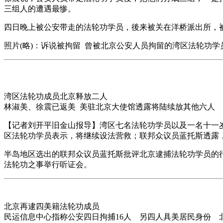
三组人的遭遇最惨。
四日晚上被公安带走的法轮功学员，後来被关在洋桥派出所，
照片(略)：诉说被拘留 曾被北京公安人员拘留的湾区法轮功学
湾区法轮功成员北京释放二人
林淑美、徐震已返美 美驻北京大使馆透露将陆续放其他六人
【记者刘开平旧金山报导】湾区七名法轮功学员以及一名十一
区法轮功学员表示，将继续设法营救；联邦众议员蓝托斯透露
半岛地区选出的联邦众议员蓝托斯批评北京逮捕法轮功学员的
法轮功之事举行听证会。
北京再逮四美籍法轮功成员
民运信息中心指称公安四日拘捕16人 另四人具美居民身份 