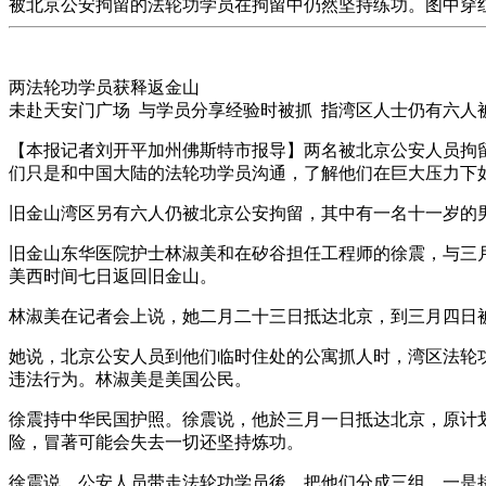
被北京公安拘留的法轮功学员在拘留中仍然坚持练功。图中穿红
两法轮功学员获释返金山
未赴天安门广场 与学员分享经验时被抓 指湾区人士仍有六人
【本报记者刘开平加州佛斯特市报导】两名被北京公安人员拘
们只是和中国大陆的法轮功学员沟通，了解他们在巨大压力下
旧金山湾区另有六人仍被北京公安拘留，其中有一名十一岁的
旧金山东华医院护士林淑美和在矽谷担任工程师的徐震，与三
美西时间七日返回旧金山。
林淑美在记者会上说，她二月二十三日抵达北京，到三月四日
她说，北京公安人员到他们临时住处的公寓抓人时，湾区法轮
违法行为。林淑美是美国公民。
徐震持中华民国护照。徐震说，他於三月一日抵达北京，原计
险，冒著可能会失去一切还坚持炼功。
徐震说，公安人员带走法轮功学员後，把他们分成三组，一是