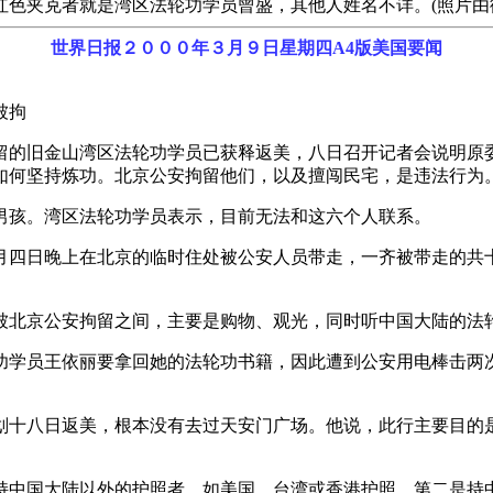
色夹克者就是湾区法轮功学员曾盛，其他人姓名不详。(照片由
世界日报２０００年３月９日星期四A4版美国要闻
被拘
留的旧金山湾区法轮功学员已获释返美，八日召开记者会说明原
如何坚持炼功。北京公安拘留他们，以及擅闯民宅，是违法行为
男孩。湾区法轮功学员表示，目前无法和这六个人联系。
月四日晚上在北京的临时住处被公安人员带走，一齐被带走的共
被北京公安拘留之间，主要是购物、观光，同时听中国大陆的法
功学员王依丽要拿回她的法轮功书籍，因此遭到公安用电棒击两
划十八日返美，根本没有去过天安门广场。他说，此行主要目的
持中国大陆以外的护照者，如美国、台湾或香港护照，第二是持