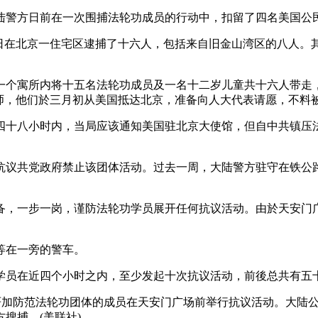
陆警方日前在一次围捕法轮功成员的行动中，扣留了四名美国公
四日在北京一住宅区逮捕了十六人，包括来自旧金山湾区的八人。
一个寓所内将十五名法轮功成员及一名十二岁儿童共十六人带走
师，他们於三月初从美国抵达北京，准备向人大代表请愿，不料
四十八小时内，当局应该通知美国驻北京大使馆，但自中共镇压
抗议共党政府禁止该团体活动。过去一周，大陆警方驻守在铁公
备，一步一岗，谨防法轮功学员展开任何抗议活动。由於天安门
等在一旁的警车。
学员在近四个小时之内，至少发起十次抗议活动，前後总共有五
局严加防范法轮功团体的成员在天安门广场前举行抗议活动。大陆
搜捕。(美联社)