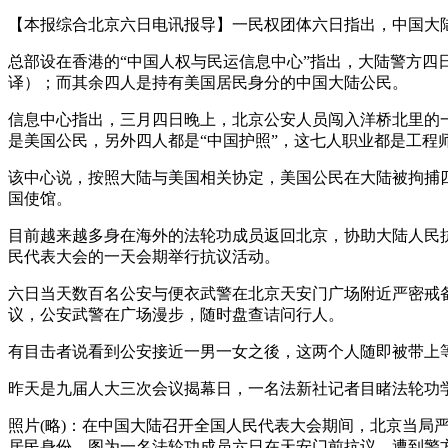
【本报综合北京六日电讯报导】一民权团体六日指出，中国大
总部设在香港的“中国人权与民运信息中心”指出，大陆警方
译）；而其余四人是持有美国居民身分的中国大陆公民。
信息中心指出，三月四日晚上，北京公安人员闯入洋桥北里的
是美国公民，另外四人都是“中国护照”，这七人职业都是工程
该中心说，按照大陆与美国相关协定，美国公民在大陆被拘捕
国使馆。
目前越来越多身在海外的法轮功成员返回北京，协助大陆人民
民代表大会的一天会期举行抗议活动。
六日当天数百名公安与便衣武警在北京天安门广场附近严密戒
议，公安武警在广场漫步，随时盘查诘问行人。
有目击者说看到公安接近一男一女之後，这两个人随即被带上
昨天是九届人大三次会议揭幕日，一名法新社记者目睹法轮功
照片(略)：在中国大陆召开全国人民代表大会期间，北京当
居民身份。图为一名法轮功成员六日在天安门前抗议，遭到警方