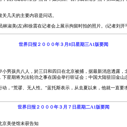
被关几天的主要内容是问话。
员林淑美(左)和徐震在记者会上展示拘留时拍的照片。(记者刘开
世界日报２０００年３月8日星期三A1版要闻
岁小男孩共八人，於三日和四日在北京被捕，据最新消息透露，
，下星期将为法轮功之事在国会举行听证会；中国大陆驻旧金山
行动，“荒谬、无人性。”蓝托斯表示，从去夏以来，他就一直要
世界日报２０００年３月７日星期二A1版要闻
北京美使馆未获告知